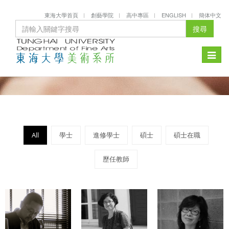
東海大學首頁
創藝學院
高中專區
ENGLISH
簡体中文
搜尋
Toggle
naviga
All
學士
進修學士
碩士
碩士在職
歷任教師