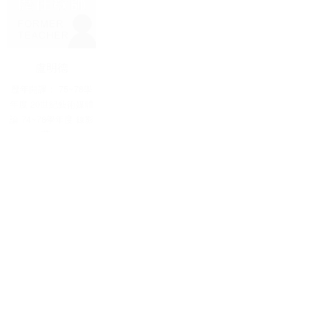
盧明德
林昌德
王行恭
歷年開課： 75~78學
歷年開課： 73~74學
歷年開課： 73~74學
年度 20世紀藝術媒體
年度、75-1學期 水墨
年度 設計概論 73~74
論 74~78學年度 錄影
基本畫法 73~78學....
學年度 攝影 75~78 ....
藝....
張正仁
陳其茂
陳其銓
73學年度 油畫
73~78學年度 木刻版
歷年開課：72~78學年
畫
度 書法