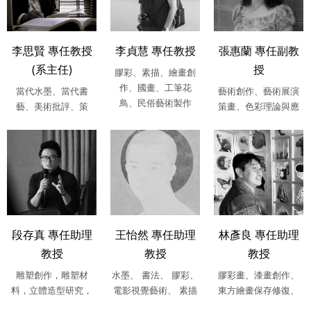
李思賢 專任教授
李貞慧 專任教授
張惠蘭 專任副教
(系主任)
授
膠彩、素描、繪畫創
作、國畫、工筆花
當代水墨、當代書
藝術創作、藝術展演
鳥、民俗藝術製作
藝、美術批評、策
策畫、色彩理論與應
展、台灣美術史、中
用、公共藝術、藝術
西比較美術史、公....
介入空間、....
段存真 專任助理
王怡然 專任助理
林彥良 專任助理
教授
教授
教授
雕塑創作，雕塑材
水墨、 書法、 膠彩、
膠彩畫、漆畫創作、
料，立體造型研究，
電影視覺藝術、 素描
東方繪畫保存修復、
複合媒材，西方現代
繪畫材料學