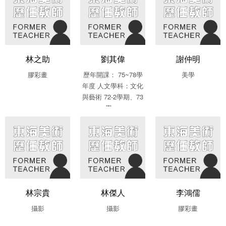
林之助
劉其偉
謝仲明
膠彩畫
歷年開課： 75~78學
美學
年度 人文學科：文化
與藝術 72-2學期、73
學....
林宗貴
林傑人
李鴻儒
攝影
攝影
膠彩畫