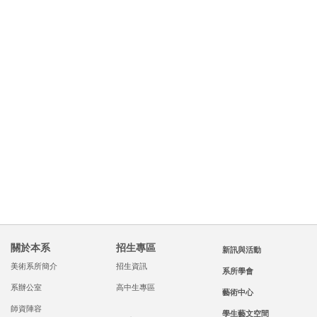
王挺宇 講師
廖得凱 講師
當代藝術
美術設計教學、視覺
設計、品牌行銷規
劃、網頁設計 視
關於本系
招生專區
新訊與活動
美術系所簡介
招生資訊
系所學會
系辦公室
高中生專區
藝術中心
師資陣容
學生藝文空間