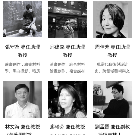
美術史，現、當....
張守為 專任助理
邱建銘 專任助理
周伸芳 專任助理
教授
教授
教授
繪畫創作，繪畫材料
油畫創作、綜合材料
現當代藝術與設計
學、黑白攝影、暗房
繪畫創作、複合媒材
史、跨領域藝術與文
應用
創作、雕塑創作、當
化研究、策展實務研
代藝術理論研....
究、東西方藝術....
林文海 兼任教授
廖瑞芬 兼任教授
劉孟晉 兼任副教
(創藝學院客....
授級專技人....