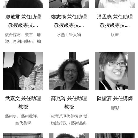
廖敏君 兼任助理
鄭志揚 兼任助理
潘孟堯 兼任助理
教授級專技....
教授級專技....
教授級專技....
複合媒材、裝置、雕
水墨工筆人物
版畫
塑、再利用藝術、櫥
窗設計暨商品陳列、
展場規劃
武嘉文 兼任助理
薛燕玲 兼任助理
陳誼嘉 兼任講師
教授
教授
膠彩
藝術史、藝術批評、
台灣近現代美術史 博
當代美學
物館行政（藝術品典
藏與保存管理）