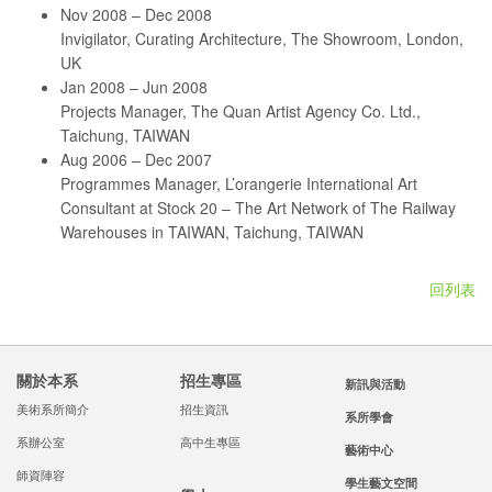
Nov 2008 – Dec 2008
Invigilator, Curating Architecture, The Showroom, London,
UK
Jan 2008 – Jun 2008
Projects Manager, The Quan Artist Agency Co. Ltd.,
Taichung, TAIWAN
Aug 2006 – Dec 2007
Programmes Manager, L’orangerie International Art
Consultant at Stock 20 – The Art Network of The Railway
Warehouses in TAIWAN, Taichung, TAIWAN
回列表
關於本系
招生專區
新訊與活動
美術系所簡介
招生資訊
系所學會
系辦公室
高中生專區
藝術中心
師資陣容
學生藝文空間