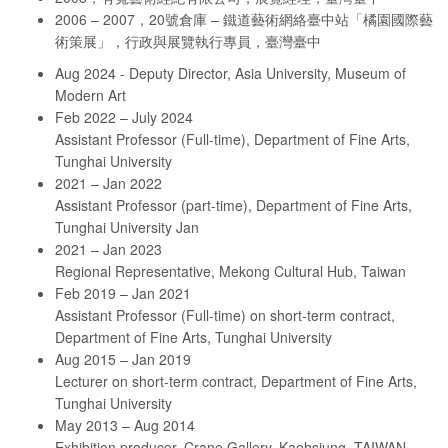
2006 – 2007，20號倉庫 – 鐵道藝術網絡臺中站「橘園國際藝
術策展」，行政與展覽執行專員，臺灣臺中
Aug 2024 - Deputy Director, Asia University, Museum of
Modern Art
Feb 2022 – July 2024
Assistant Professor (Full-time), Department of Fine Arts,
Tunghai University
2021 – Jan 2022
Assistant Professor (part-time), Department of Fine Arts,
Tunghai University Jan
2021 – Jan 2023
Regional Representative, Mekong Cultural Hub, Taiwan
Feb 2019 – Jan 2021
Assistant Professor (Full-time) on short-term contract,
Department of Fine Arts, Tunghai University
Aug 2015 – Jan 2019
Lecturer on short-term contract, Department of Fine Arts,
Tunghai University
May 2013 – Aug 2014
Exhibition producer, Crane Gallery, Kaohsiung, TAIWAN