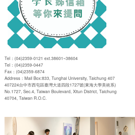
Tel：(04)2359-0121 ext.38601~38604
Tel：(04)2359-0447
Fax：(04)2359-6874
Address：Mail Box:833, Tunghai University, Taichung 407
407224台中市西屯區臺灣大道四段1727號(東海大學美術系)
No.1727, Sec.4, Taiwan Boulevard, Xitun District, Taichung
40704, Taiwan R.O.C.