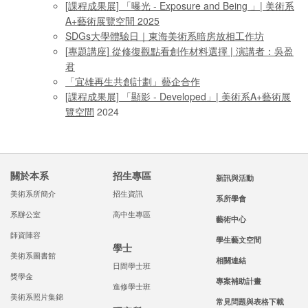
[課程成果展] 「曝光 - Exposure and Being 」| 美術系
A+藝術展覽空間
2025
SDGs大學體驗日｜東海美術系暗房放相工作坊
[
專題講座] 從修復觀點看創作材料選擇 | 演講者：吳盈
君
「宜雄再生共創計劃」藝企合作
[課程成果展] 「顯影 - Developed」| 美術系A+藝術展
覽空間
2024
關於本系
招生專區
新訊與活動
美術系所簡介
招生資訊
系所學會
系辦公室
高中生專區
藝術中心
師資陣容
學生藝文空間
學士
美術系圖書館
相關連結
日間學士班
獎學金
專案補助計畫
進修學士班
美術系照片集錦
常見問題與表格下載