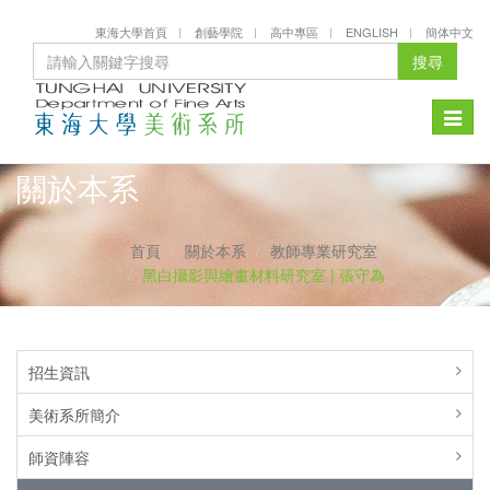
東海大學首頁
創藝學院
高中專區
ENGLISH
簡体中文
搜尋
Toggle
naviga
關於本系
首頁
關於本系
教師專業研究室
黑白攝影與繪畫材料研究室 | 張守為
招生資訊
美術系所簡介
師資陣容