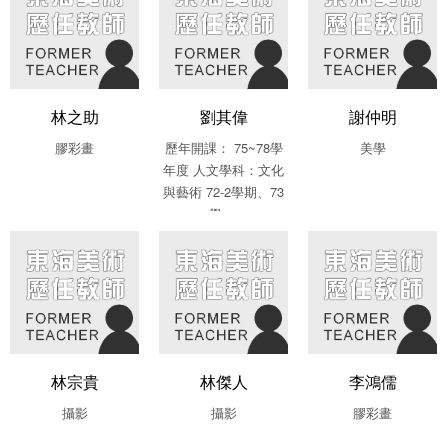
林之助
劉其偉
謝仲明
膠彩畫
歷年開課： 75~78學
美學
年度 人文學科：文化
與藝術 72-2學期、73
學....
林宗貴
林傑人
李鴻儒
攝影
攝影
膠彩畫