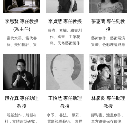
李思賢 專任教授
李貞慧 專任教授
張惠蘭 專任副教
(系主任)
授
膠彩、素描、繪畫創
作、國畫、工筆花
當代水墨、當代書
藝術創作、藝術展演
鳥、民俗藝術製作
藝、美術批評、策
策畫、色彩理論與應
展、台灣美術史、中
用、公共藝術、藝術
西比較美術史、公....
介入空間、....
段存真 專任助理
王怡然 專任助理
林彥良 專任助理
教授
教授
教授
雕塑創作，雕塑材
水墨、 書法、 膠彩、
膠彩畫、漆畫創作、
料，立體造型研究，
電影視覺藝術、 素描
東方繪畫保存修復、
複合媒材，西方現代
繪畫材料學