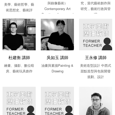
與錄像藝術）
究，當代藝術創作與
美學、藝術哲學、藝
Contemporary Art
研究，藝術行政與管
術思想史、藝術評
Practices (Image and
理
論、藝術創作
Video Art)
杜建衡 講師
吳如玉 講師
王永修 講師
繪畫、攝影、數位暗
油畫與素描Painting &
美術造型設計 中西式
房、藝術玩具創作
Drawing
甜點造型與包裝開發
規劃、設計