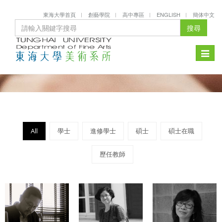
東海大學首頁
創藝學院
高中專區
ENGLISH
簡体中文
搜尋
Toggle
naviga
All
學士
進修學士
碩士
碩士在職
歷任教師