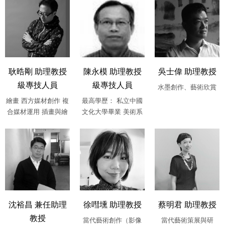
耿晧剛 助理教授
陳永模 助理教授
吳士偉 助理教授
級專技人員
級專技人員
水墨創作、藝術欣賞
繪畫 西方媒材創作 複
最高學歷： 私立中國
合媒材運用 插畫與繪
文化大學畢業 美術系
本 動漫畫劇本創作 流
學士 ....
行設計 ....
沈裕昌 兼任助理
徐嘒壎 助理教授
蔡明君 助理教授
教授
當代藝術創作（影像
當代藝術策展與研