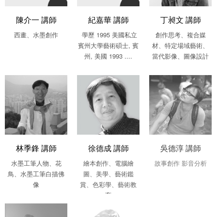
陳介一 講師
紀嘉華 講師
丁昶文 講師
西畫、水墨創作
學歷 1995 美國私立
創作思考、複合媒
賓州大學藝術碩士, 賓
材、特定場域藝術、
州, 美國 1993 ....
當代影像、圖像設計
林季鋒 講師
徐德成 講師
吳德淳 講師
水墨工筆人物、花
繪本創作、電腦繪
故事創作 影音分析
鳥、水墨工筆白描佛
圖、美學、藝術鑑
像
賞、色彩學、藝術教
育