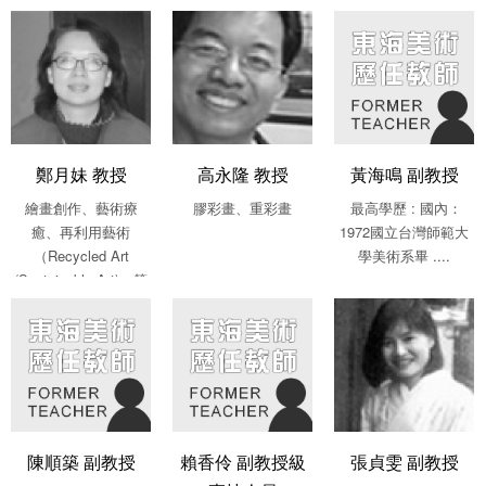
鄭月妹 教授
高永隆 教授
黃海鳴 副教授
繪畫創作、藝術療
膠彩畫、重彩畫
最高學歷 : 國內：
癒、再利用藝術
1972國立台灣師範大
（Recycled Art
學美術系畢 ....
/Sustainable Art)、策
展
陳順築 副教授
賴香伶 副教授級
張貞雯 副教授