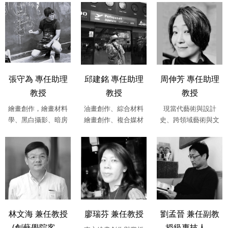
美術史，現、當....
張守為 專任助理
邱建銘 專任助理
周伸芳 專任助理
教授
教授
教授
繪畫創作，繪畫材料
油畫創作、綜合材料
現當代藝術與設計
學、黑白攝影、暗房
繪畫創作、複合媒材
史、跨領域藝術與文
應用
創作、雕塑創作、當
化研究、策展實務研
代藝術理論研....
究、東西方藝術....
林文海 兼任教授
廖瑞芬 兼任教授
劉孟晉 兼任副教
(創藝學院客....
授級專技人....