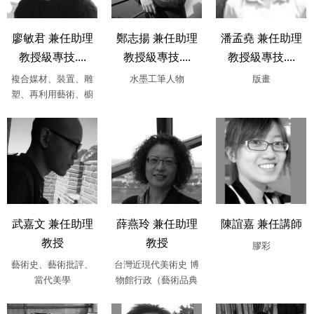
廖敏君 兼任助理
鄭志揚 兼任助理
潘孟堯 兼任助理
教授級專技....
教授級專技....
教授級專技....
複合媒材、裝置、雕
水墨工筆人物
版畫
塑、再利用藝術、櫥
窗設計暨商品陳列、
展場規劃
武嘉文 兼任助理
薛燕玲 兼任助理
陳誼嘉 兼任講師
教授
教授
膠彩
藝術史、藝術批評、
台灣近現代美術史 博
當代美學
物館行政（藝術品典
藏與保存管理）