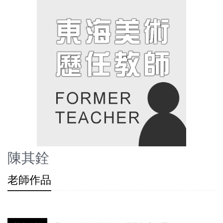
陳其銓
老師作品