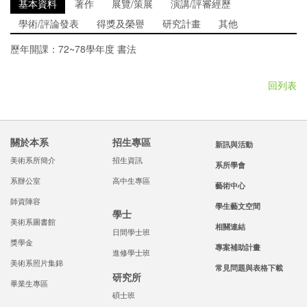
基本資料
著作
展覽/策展
演講/評審經歷
學術/評論發表
得獎及榮譽
研究計畫
其他
72~78
歷年開課：
學年度 書法
回列表
關於本系
招生專區
新訊與活動
美術系所簡介
招生資訊
系所學會
系辦公室
高中生專區
藝術中心
師資陣容
學生藝文空間
學士
美術系圖書館
相關連結
日間學士班
獎學金
專案補助計畫
進修學士班
美術系照片集錦
常見問題與表格下載
研究所
畢業生專區
碩士班