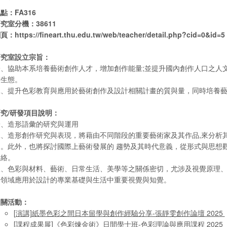
點：FA316
究室分機：38611
網頁：
https://fineart.thu.edu.tw/web/teacher/detail.php?cid=0&id=5
研究室設立宗旨：
一、協助本系培養藝術創作人才，增加創作能量;並提升國內創作人口之人
術生態。
二、提升色彩教育與應用於藝術創作及設計相關計畫的質與量，同時培養
究/研發項目說明：
一、造形語彙的研究與運用
二、造形創作研究與表現，將藉由不同階段的重要藝術家及其作品,來分析
用。此外，也將探討國際上藝術發展的 趨勢及其時代意義，從形式與思想
脈絡。
三、色彩與材料、藝術、日常生活、美學等之關係密切，尤涉及視覺原理
跨領域應用於設計的專業基礎與生活中重要視覺與知覺。
相關活動：
[演講]
紙墨色彩之間日本留學與創作經驗分享-張靜雯創作論壇
2025
[課程成果展]
《色彩煉金術》日間學士班-色彩理論與應用課程
2025