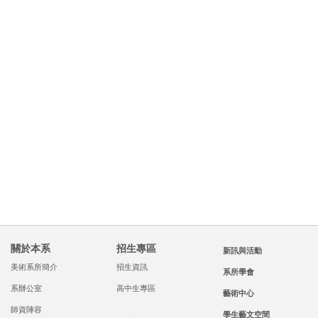
王挺宇 講師
廖得凱 講師
當代藝術
美術設計教學、視覺
設計、品牌行銷規
劃、網頁設計 視
關於本系
招生專區
新訊與活動
美術系所簡介
招生資訊
系所學會
系辦公室
高中生專區
藝術中心
師資陣容
學生藝文空間