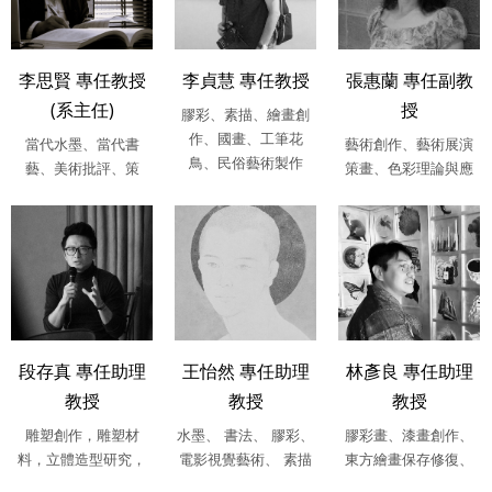
李思賢 專任教授
李貞慧 專任教授
張惠蘭 專任副教
(系主任)
授
膠彩、素描、繪畫創
作、國畫、工筆花
當代水墨、當代書
藝術創作、藝術展演
鳥、民俗藝術製作
藝、美術批評、策
策畫、色彩理論與應
展、台灣美術史、中
用、公共藝術、藝術
西比較美術史、公....
介入空間、....
段存真 專任助理
王怡然 專任助理
林彥良 專任助理
教授
教授
教授
雕塑創作，雕塑材
水墨、 書法、 膠彩、
膠彩畫、漆畫創作、
料，立體造型研究，
電影視覺藝術、 素描
東方繪畫保存修復、
複合媒材，西方現代
繪畫材料學