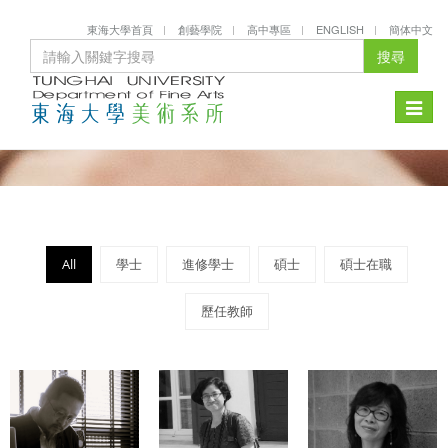
東海大學首頁
創藝學院
高中專區
ENGLISH
簡体中文
搜尋
Toggle
naviga
All
學士
進修學士
碩士
碩士在職
歷任教師