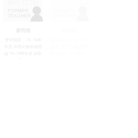
盧明德
林昌德
王行恭
歷年開課： 75~78學
歷年開課： 73~74學
歷年開課： 73~74學
年度 20世紀藝術媒體
年度、75-1學期 水墨
年度 設計概論 73~74
論 74~78學年度 錄影
基本畫法 73~78學....
學年度 攝影 75~78 ....
藝....
張正仁
陳其茂
陳其銓
73學年度 油畫
73~78學年度 木刻版
歷年開課：72~78學年
畫
度 書法