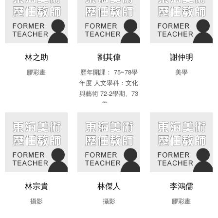
林之助
劉其偉
謝仲明
膠彩畫
歷年開課： 75~78學
美學
年度 人文學科：文化
與藝術 72-2學期、73
學....
林宗貴
林傑人
李鴻儒
攝影
攝影
膠彩畫