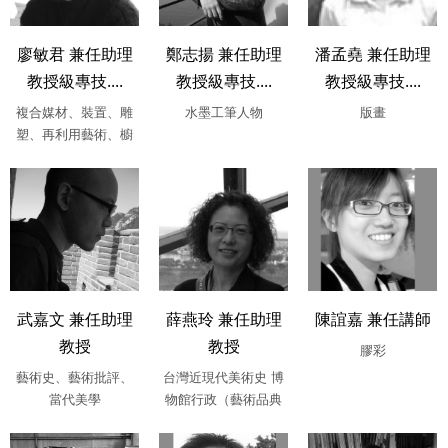
廖敏君 兼任助理
鄭志揚 兼任助理
潘孟堯 兼任助理
教授級專技....
教授級專技....
教授級專技....
複合媒材、裝置、雕
水墨工筆人物
版畫
塑、再利用藝術、櫥
窗設計暨商品陳列、
展場規劃
武嘉文 兼任助理
薛燕玲 兼任助理
陳誼嘉 兼任講師
教授
教授
膠彩
藝術史、藝術批評、
台灣近現代美術史 博
當代美學
物館行政（藝術品典
藏與保存管理）