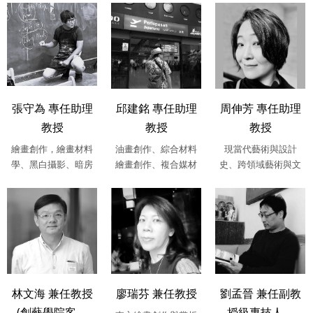
美術史，現、當....
張守為 專任助理
邱建銘 專任助理
周伸芳 專任助理
教授
教授
教授
繪畫創作，繪畫材料
油畫創作、綜合材料
現當代藝術與設計
學、黑白攝影、暗房
繪畫創作、複合媒材
史、跨領域藝術與文
應用
創作、雕塑創作、當
化研究、策展實務研
代藝術理論研....
究、東西方藝術....
林文海 兼任教授
廖瑞芬 兼任教授
劉孟晉 兼任副教
(創藝學院客....
授級專技人....