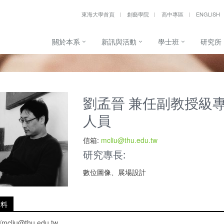
東海大學首頁
創藝學院
高中專區
ENGLISH
關於本系
新訊與活動
學士班
研究所
劉孟晉 兼任副教授級
人員
信箱:
mcliu@thu.edu.tw
研究專長:
數位圖像、展場設計
資料
//mcliu@thu.edu.tw