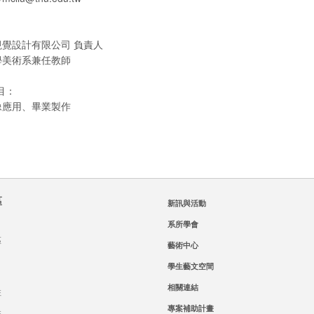
覺設計有限公司 負責人
學美術系兼任教師
目：
像應用、畢業製作
區
新訊與活動
系所學會
區
藝術中心
學生藝文空間
相關連結
班
專案補助計畫
班