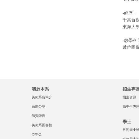
-經歷：
千高台視
東海大
-教學科
數位圖
關於本系
招生專
美術系所簡介
招生資訊
系辦公室
高中生專
師資陣容
學士
美術系圖書館
日間學士
獎學金
進修學士