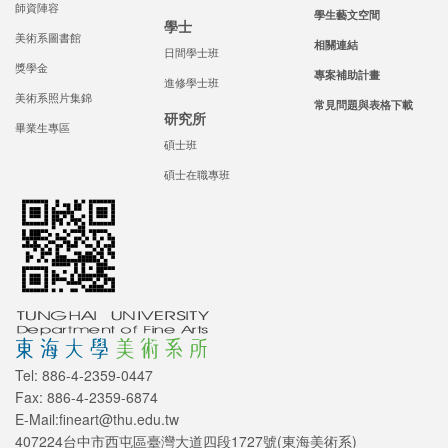
師資陣容
學生藝文空間
學士
美術系圖書館
相關連結
日間學士班
獎學金
專案補助計畫
進修學士班
美術系照片集錦
常見問題與表格下載
研究所
畢業生專區
碩士班
碩士在職專班
Tel: 886-4-2359-0447
Fax: 886-4-2359-6874
E-Mail:fineart@thu.edu.tw
407224台中市西屯區臺灣大道四段1727號(東海美術系)