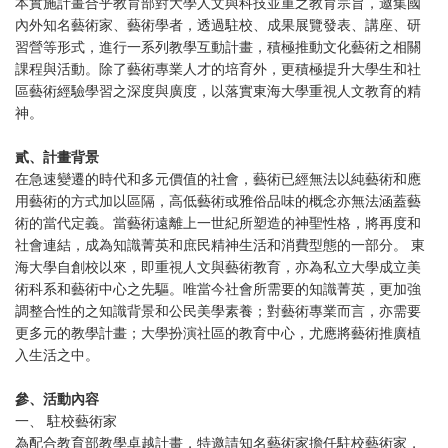
本實施計畫合乎教育部對大學人文與科技並重之教育宗旨，邀集國
內外知名藝術家、藝術學者，透過駐校、成果展覽發表、講座、研
習營等形式，進行一系列教學互動計畫，積極推動文化藝術之相關
課程與活動。除了藝術專業人才的培育外，更積極提升大學生和社
區藝術經驗學習之深度與廣度，以落實東海大學重視人文教育的精
神。
貳、計畫背景
在急速變遷的時代和多元價值的社會，藝術已經無法以純藝術和應
用藝術的方式加以區隔，高低藝術或雅俗品味的概念亦無法涵蓋藝
術的當代定義。當藝術遠離上一世紀所塑造的神聖性格，將再度和
社會連結，成為知識菁英和庶民精神生活和消費型態的一部分。 東
海大學自創校以來，即重視人文與藝術教育，亦為私立大學成立美
術科系和藝術中心之先驅。唯當今社會所需要的知識菁英，更加強
調整合性的之知識背景和公民美學素養；對藝術專業而言，亦需要
更多元的教學計畫；大學扮演社區的教育中心，尤應將藝術推廣植
入生活之中。
參、活動內容
一、 駐校藝術家
為配合教育部教學卓越計畫，特邀請知名藝術家擔任駐校藝術家，