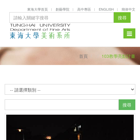
東海大學首頁
創藝學院
高中專區
ENGLISH
簡体中文
搜尋
Toggle
naviga
首頁
103教學亮點計畫
搜尋