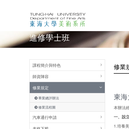
進修學士班
課程簡介與特色
修業
師資陣容
修業規定
東海
畢業總評辦法
修業流程圖
本辦法經2
一、設
汽車通行申請
1.培
表格下載