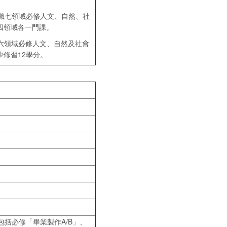
：通識七領域必修人文、自然、社
四領域各一門課。
識六領域必修人文、自然及社會
修習12學分。
包括必修「畢業製作A/B」、