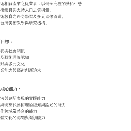
養美術相關產業之從業者，以健全完整的藝術生態。
美術鑑賞與支持人口之質與量。
美術教育之終身學習及多元進修管道。
中台灣美術教學與研究機構。
育目標：
素養與社會關懷
史及藝術理論認知
視野與多元文化
專業能力與藝術創新追求
生核心能力：
技法與創新表現的實踐能力
史與現當代藝術理論認知與論述的能力
創作跨域及整合的能力
媒體文化的認知與識讀能力