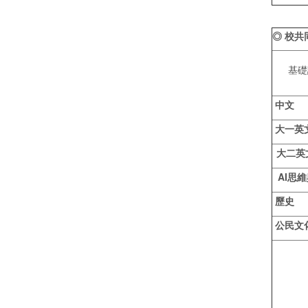
◎ 校共
基礎
中文
大一英
大二英
AI
思維
歷史
公民文