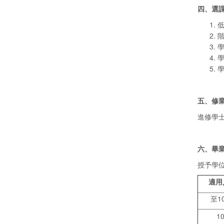
四、選
五、修
進修學
六、
畢業
授予學位
適用
至10
1