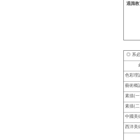
通識教
◎ 系必
色彩理
藝術概
素描(一
素描(二
中國美
西洋美