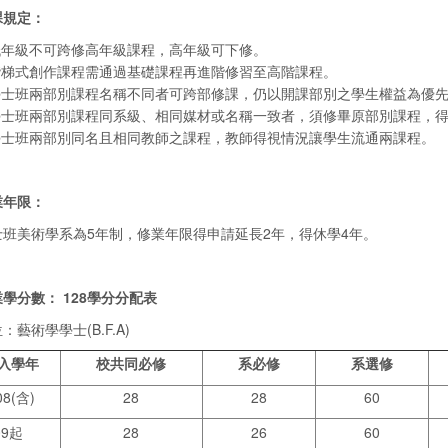
課規定：
低年級不可跨修高年級課程，高年級可下修。
階梯式創作課程需通過基礎課程再進階修習至高階課程。
學士班兩部別課程名稱不同者可跨部修課，仍以開課部別之學生權益為優
學士班兩部別課程同系級、相同媒材或名稱一致者，須修畢原部別課程，
學士班兩部別同名且相同教師之課程，教師得視情況讓學生流通兩課程。
業年限：
士班美術學系為5年制，修業年限得申請延長2年，得休學4年。
學分數： 128學分分配
表
：藝術學學士(B.F.A)
入學年
校共同必修
系必修
系選修
8(含)
28
28
60
09起
28
26
60