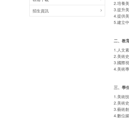
2.培
3.提升
招生資訊
4.提供
5.建立
二、教
1.人文
2.美術
3.國際
4.美術
三、學
1.美術
2.美術
3.藝術
4.數位