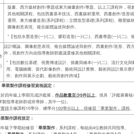
版畫、西方媒材創作/專題或東方繪畫創作/專題。以上三課程外，視
其他相關課程。包括西畫基本技法、西畫媒材運用、西畫創作/造形
運用、東方繪畫造形(系列課程)；立體造型基礎(系列課程)、雕塑媒
圖像創意表現、複合媒體論述與創作。
*【包括水墨造形(一)/(二)、膠彩造形(一)/(二)、西畫專題(一)/(二
設計概論、圖像創意表現、複合媒體論述與創作、西畫創作/造形、西方
外，視創作方向由指導教師群建議選修其他相關課程。
作
*【包括數位基礎、視覺傳達設計、插畫與繪本(一)/(二)、流行文化與動
)
用、電腦繪圖、當代影像創作、藝術與設計實務、藝術與設計展示應
作、創作與展示企劃、藝術與創作跨域】
、畢業製作課程修習資格認定：
須於四年級上學期完成評鑑展，
作品數量至少5件以上
。填具「評鑑展審核
(畢製指導老師群或班導師，其中一位)。
須
實得
主修課程10學分、總學分
100
學分以上，得修習「
畢業製作
」課程
。
畢業製作課程規定：
四年級下學期始修習「
畢業製作
」系列課程，每組由4位教師共同指導。