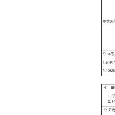
畢業製
◎ 本系
1.須包
2.10
七、畢
◎ 系