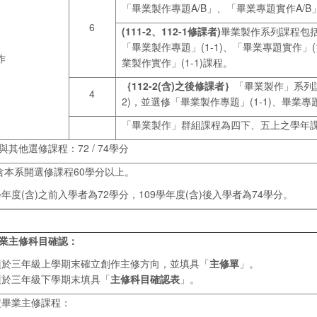
「畢業製作專題A/B」、「畢業專題實作A/
6
(111-2
、112-1修課者)
畢業製作系列課程包括必
「畢業製作專題」(1-1)、「畢業專題實作」(
作
業製作實作」(1-1)課程。
｛112-2
(
含)
之後修課者｝
「畢業製作」系列課
4
2)，並選修「畢業製作專題」(1-1)、畢業專
「畢業製作」群組課程為四下、五上之學年
與其他選修課程：72 / 74學分
含本系開選修課程60學分以上。
8學年度(含)之前入學者為72學分，109學年度(含)後入學者為74學分。
業
主修科目確認：
須於三年級上學期末確立創作主修方向，並填具「
主修單
」。
須於三年級下學期末填具「
主修科目確認表
」。
定畢業主修課程：