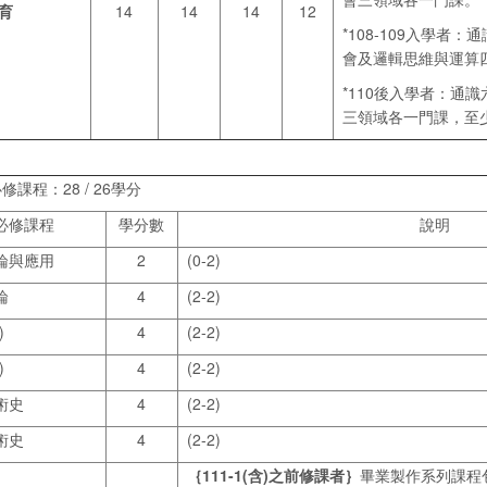
育
14
14
14
12
*108-109入學者
會及邏輯思維與運算
*110後入學者：通
三領域各一門課，至少
修課程：28 / 26學分
必修課程
學分數
說明
論與應用
2
(0-2)
論
4
(2-2)
)
4
(2-2)
)
4
(2-2)
術史
4
(2-2)
術史
4
(2-2)
｛111-1
(
含)
之前修課者｝
畢業製作系列課程