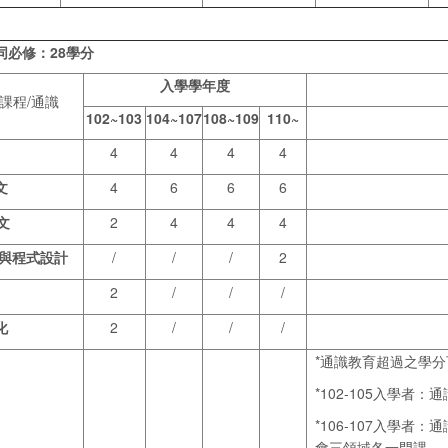
同必修：28學分
入學學年度
課程/通識
102~103
104~107
108~109
110~
4
4
4
4
文
4
6
6
6
文
2
4
4
4
與程式設計
/
/
/
2
2
/
/
/
化
2
/
/
/
*通識教育超過之學
*102-105入學者
*106-107入學者
會三領域各一門課。