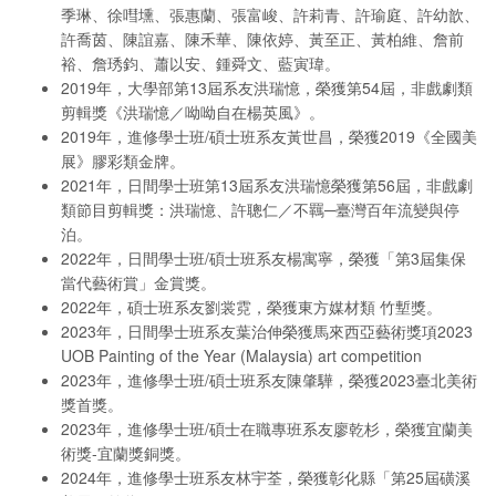
季琳、徐嘒壎、張惠蘭、張富峻、許莉青、許瑜庭、許幼歆、
許喬茵、陳誼嘉、陳禾華、陳依婷、黃至正、黃柏維、詹前
裕、詹琇鈞、蕭以安、鍾舜文、藍寅瑋。
2019年，大學部第13屆系友洪瑞憶，榮獲第54屆，非戲劇類
剪輯獎《洪瑞憶／呦呦自在楊英風》。
2019年，進修學士班/碩士班系友黃世昌，榮獲2019《全國美
展》膠彩類金牌。
2021年，日間學士班第13屆系友洪瑞憶榮獲第56屆，非戲劇
類節目剪輯獎：洪瑞憶、許聰仁／不羈─臺灣百年流變與停
泊。
2022年，日間學士班/碩士班系友楊寓寧，榮獲「第3屆集保
當代藝術賞」金賞獎。
2022年，碩士班系友劉裳霓，榮獲東方媒材類 竹塹獎。
2023年，日間學士班系友葉治伸榮獲馬來西亞藝術獎項2023
UOB Painting of the Year (Malaysia) art competition
2023年，進修學士班/碩士班系友陳肇驊，榮獲2023臺北美術
獎首獎。
2023年，進修學士班/碩士在職專班系友廖乾杉，榮獲宜蘭美
術獎-宜蘭獎銅獎。
2024年，進修學士班系友林宇荃，榮獲彰化縣「第25屆磺溪