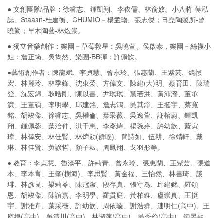
● 文創團隊/品牌
：
徐睿志、鍾凱翔、李依儒、林俞妏。小八將-傅泓
誌、Staaan-杜建衡、CHUMIO－楊孟璁、張志傑；日堯陶製所-曾
曉勤；早木陶藝-林煜崇。
● 獨立音樂創作：樂團－草莓救星：吳曉萱、侯啟泰，樂團－絲襪小
姐：詹正筠、吳雋然、樂團-BB彈：許佩歆。
●藝術創作者：陳龍斌、李貞慧、曾永玲、張惠蘭、王紫芸、魏禎
宏、林麗玲、林季鋒、沈東榮、方偉文、陳建(大)明、蔡育田、陳瑞
登、沈宏錦、耿晧剛、陳以書、尹珉珉、黨若洪、黃沛瀅、董承
濂、王董碩、李明學、邱建銘、詹志鴻、吳其錚、王挺宇、蔡寬
銘、胡竣傑、徐睿志、吳權倫、葉采薇、吳逸萱、謝榕蔚、鍾凱
翔、鍾佩蓉、葉治伸、洪千惠、李彥緯、楊琬婷、許幼歆、藍寅
瑋、林倖安、林佳賢、林煒勛(群喨)、簡詩如、伍耕、徐靖軒、戴
琳、林佳賢、黃諺哲、顏子耘、周鳳翔、戈羽彤等。
● 教育：李貞慧、魯漢平、許莉青、曾永玲、張惠蘭、王紫芸、張道
本、李本育、王肇(樹海)、李思賢、黃金福、王怡然、林書琦、談
琲、林彥良、梁莉苓、陳冠潔、段存真、張守為、邱建銘、羅頌
恩、胡竣傑、陳誼嘉、李明學、羅貫庭、黃柏維、盧崇真、王挺
宇、謝雅卉、葉采薇、許幼歆、周依璇、謝浩群、連明仁(高中)、王
庭捷(高中)、吳清川(高中)、林淑萍(高中)、吳秀倫(高中)、鍾旻融