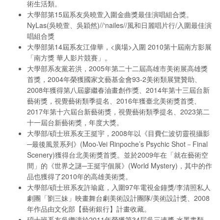
術生活類。
大學部第15屆系友吳曉萱入圍金曲獎最佳演唱組合獎。
NyLas(吳曉萱、吳穎然)//‘nailes//風和日麗唱片行/入圍最佳演
唱組合獎
大學部第14屆系友江偉華，<廣場>入圍 2010第十屆南方影展
「南方獎 華人影片競賽」。
大學部系友黨若洪，2005年第二十二屆高雄市美術展高雄獎
首獎，2004年榮獲國家文藝基金會93-2美術類展覽贊助、
2008年獲得第八屆廖繼春油畫創作獎、2014年第十三屆台新
藝術獎，視覺藝術類季提名、2016年獲臺北美術獎首獎、
2017年第十六屆台新藝術獎，視覺藝術類季提名、2023第二
十一屆台新藝術獎，年度大獎。
大學部/碩士班系友王挺宇，2008年以《目費仁波切靈視攝影
─最後風景系列》(Moo-Vei Rinpoche’s Psychic Shot－Final
Scenery)獲得台北美術獎首獎。並於2009年在「就在藝術空
間」的《世界之謎─王挺宇個展》(World Mystery)，其中的作
品也獲得了2010年的高雄美術獎。
大學部/碩士班系友許瑜庭，入圍97年電視金鐘獎/李清照私人
劇團「劉三妹」映畫舞台劇美術設計團隊/美術設計獎、2008
年作品由文化部【藝術銀行】計畫收藏。
碩士班系友吳繼濤於2011年榮獲第34屆吳三連獎‧水墨畫類。