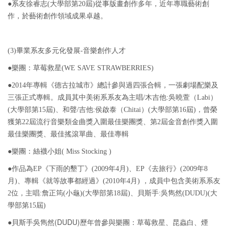
●
系友徐睿志(大學部第20屆)從事版畫創作多年，近年專職藝術創
作，於藝術創作領域成果卓越。
(3)畢業系友多元化發展-音樂創作人才
●
樂團：草莓救星(WE SAVE STRAWBERRIES)
●2014年專輯《德古拉城市》總計參與過四張合輯，一張劇場配樂及
三張正式專輯。成員其中美術系系友為主唱/木吉他:吳曉萱（Labi）
(大學部第15屆)、和聲/吉他:侯啟泰（Chitai）(大學部第16屆)，曾榮
獲第22屆流行音樂類金曲獎入圍最佳樂團獎、第2屆金音創作獎入圍
最佳樂團獎、最佳搖滾單曲、最佳專輯
●
樂團：絲襪小姐( Miss Stocking )
●
作品為EP《下雨的墾丁》(2009年4月)、EP《去旅行》(2009年8
月)、專輯《就等故事都經過》(2010年4月) ，成員中包含美術系系友
2位，主唱:詹正筠(小龜)(大學部第18屆)、貝斯手:吳雋然(DUDU)(大
學部第15屆)
貝斯手吳雋然(DUDU)歷年曾參與樂團：草莓救星、昆蟲白、煙
●