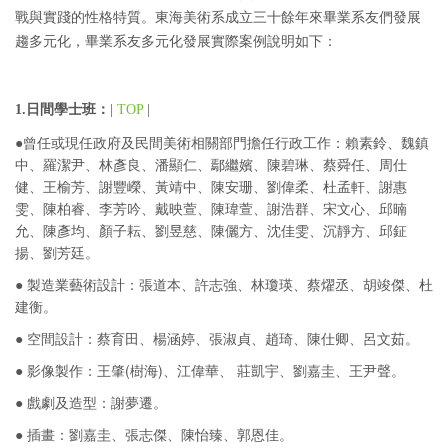
戰與實踐的性格特質。東海美術系成立三十餘年來畢業系友們發展
趨多元化，畢業系友多元化發展實際案例說明如下：
1.日間學士班：
|
TOP
|
●曾任或現任政府及民間美術相關部門擔任行政工作：賴素鈴、魏鎮
中、羅潔尹、林彥良、潘顯仁、鄢繼嬪、陳碧琳、蔡舜任、周仕
健、王榆芳、謝豐嶸、黃靖中、陳安珊、劉偉柔、杜孟軒、謝惠
雯、陳柏睿、李芳吟、戴映萱、陳瑋萱、謝浩群、宋文心、邱暔
允、陳彥均、顏子耘、劉昱慈、陳儷方、沈佳雯、沉靜方、邱鉦
揚、劉芳廷。
● 製造業藝術設計：張道本、許志強、林瓊瑛、蔡燿丞、胡竣傑、杜
建衡。
● 空間設計：蔡育田、楊涵婷、張淑貞、趙琦、陳仕卿、呂文茹。
● 影像製作：王肇(樹海)、江偉華、 莊凱宇、劉嘉圭、王尹聲。
● 戲劇及造型：謝夢遷。
● 插畫：劉嘉圭、張志傑、陳怡臻、郭恩佳。