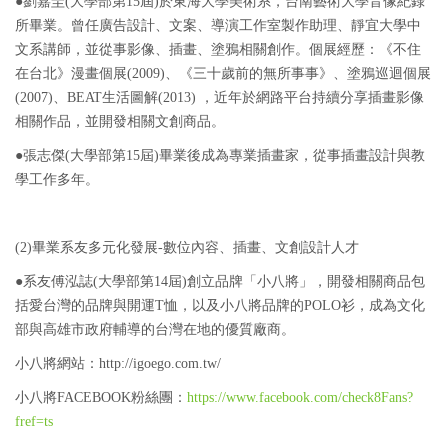
●
劉嘉圭(大學部第15屆)於東海大學美術系，台南藝術大學音像紀錄
所畢業。曾任廣告設計、文案、導演工作室製作助理、靜宜大學中
文系講師，並從事影像、插畫、塗鴉相關創作。個展經歷：《不住
在台北》漫畫個展(2009)、《三十歲前的無所事事》、塗鴉巡迴個展
(2007)、BEAT生活圖解(2013) ，近年於網路平台持續分享插畫影像
相關作品，並開發相關文創商品。
●
張志傑(大學部第15屆)畢業後成為專業插畫家，從事插畫設計與教
學工作多年。
(2)畢業系友多元化發展-數位內容、插畫、文創設計人才
●
系友傅泓誌(大學部第14屆)創立品牌「小八將」，開發相關商品包
括愛台灣的品牌與開運T恤，以及小八將品牌的POLO衫，成為文化
部與高雄市政府輔導的台灣在地的優質廠商。
小八將網站：http://igoego.com.tw/
小八將FACEBOOK粉絲團：
https://www.facebook.com/check8Fans?
fref=ts