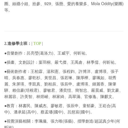
圈、絲襪小姐、拾參、929、張懸、愛的養樂多、Mola Oddity(樂團)
等。
2.進修學士班：
|
TOP
|
●音樂創作：呂亮瑩(葛洛力)、王威宇、何昕祐。
●插畫、文創設計：葉羽桐、嚴弋傑、王禹倉、林季儒、何昕祐。
●藝術創作者：王柏霖、湯和憲、張程鈞、許博洋、盧博瑛、張子
晴、吳春惠、廖乾杉、黃世昌、張若琳、陳厚樺、廖珮如、胡秀
麗、朱屏瑛、李凱真、劉柏辰、張辰申、盧博瑛、鍾麗香、陳肇
驊、賴信豪(培根君)、廖敏君、潘奕愷、簡智忠、嚴晨威、劉文豪、
林麗容、許美智、林煜崚、林家綺、高翠滿、官修逸、陳麒文。
●教育：林書民、陳威杰、廖敏君、張辰申、童郁豪、王崧合(高
中)、潘承延(高中)、蔡孟璠(國中)、呂慈宸(國中)。
●視覺演藝相關：李珮儀、張力唯(張藝)、摺學創造/超認真少年(何
昕祐)。