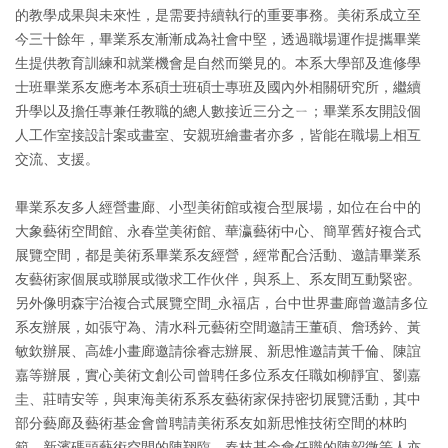
的教學成果與未來性，是需要持續執行的重要事務。美術系成立至
今三十餘年，畢業系友漸漸成為社會中堅，透過職場運作提攜畢業
生提供教育訓練和就業機會是自然而樂見的。本系大學部及進修學
士班畢業系友應考本系碩士班碩士專班及國內外相關研究所，繼續
升學以及擔任專兼任教職的總人數接近三分之ㄧ；畢業系友開設個
人工作室接設計案或畫室、安親班繪畫者亦多，皆能在職場上相互
交流、支援。
畢業系友多人經營畫廊、小型美術館或複合型展場，如位在台中的
大象藝術空間館、永春堂美術館、華瀛藝術中心、簡單舊好複合式
展覽空間，都是美術系畢業系友經營，經常配合活動、邀請畢業系
友藝術家個展或聯展或徵求工作伙伴，與系上、系友間互動緊密。
另外像明森宇治複合式展覽空間_永福店，台中世界畫廊曾邀請多位
系友辦展，如張守為、清水科元藝術空間邀請王董碩、詹琇鈐、黃
敏欽辦展、高雄小畫廊邀請徐睿志辦展、新思惟邀請黃千倫、陳誼
嘉等辦展，實心美術文創公司曾聘任多位系友任職如柳靜宜、劉嘉
圭、莊晴安等，與東海美術系系友藝術家保持密切展覽活動，其中
部分藝廊及藝術基金會曾聘請美術系友如新思惟技術空間的林昀
範、新濱碼頭藝術空間的陳翔臨、春枝基金會任職的陳韶微等人亦