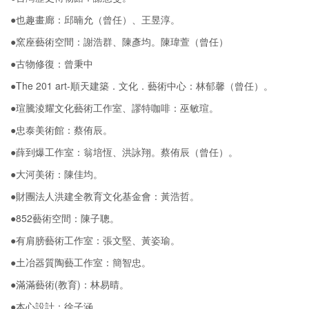
●也趣畫廊：邱暔允（曾任）、王昱淳。
●窯座藝術空間：謝浩群、陳彥均。陳瑋萱（曾任）
●古物修復：曾秉中
●The 201 art-順天建築．文化．藝術中心：林郁馨（曾任）。
●瑄騰淩耀文化藝術工作室、謬特咖啡：巫敏瑄。
●忠泰美術館：蔡侑辰。
●薛到爆工作室：翁培恆、洪詠翔。蔡侑辰（曾任）。
●大河美術：陳佳均。
●財團法人洪建全教育文化基金會：黃浩哲。
●852藝術空間：陳子聰。
●有肩膀藝術工作室：張文堅、黃姿瑜。
●土冶器質陶藝工作室：簡智忠。
●滿滿藝術(教育)：林易晴。
●本心設計：徐子涵。