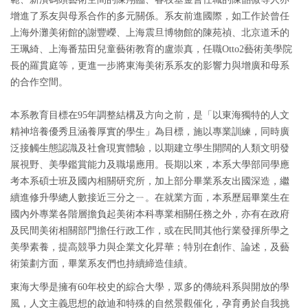
增進了系友與母系合作的多元關係。系友前進國際，如工作於曾任
上海外灘美術館的謝豐嶸、上海震旦博物館的陳苑禎、北京道禾的
王珮綺、上海番茄田兒童藝術教育的盧崇真，任職Otto2藝術美學院
長的羅貫庭等，更進一步將東海美術系系友的影響力與增廣和母系
的合作空間。
本系教育目標在95年調整結構及方向之前，是「以東海獨特的人文
精神培養優秀且涵養厚實的學生」為目標，施以專業訓練，同時廣
泛接觸生態認識及社會現實體驗，以期建立學生開闊的人類文明發
展視野、美學鑑賞能力及職場應用。長期以來，本系大學部同學應
考本系碩士班及國內相關研究所，加上部分畢業系友出國深造，繼
續進修升學總人數接近三分之ㄧ。在就業方面，本系歷屆畢業生在
國內外專業各階層擔負起美術本科專業相關任務之外，亦有在政府
及民間美術相關部門擔任行政工作，或在民間其他行業發揮所學之
美學素養，提高競爭力與企業文化昇華；特別在創作、論述，及藝
術策劃方面，畢業系友們也持續締造佳績。
東海大學是擁有60年校史的綜合大學，眾多的傳統科系與開放的學
風，人文主義思想的啟迪和特殊的自然景觀催化，孕育勇於自我挑