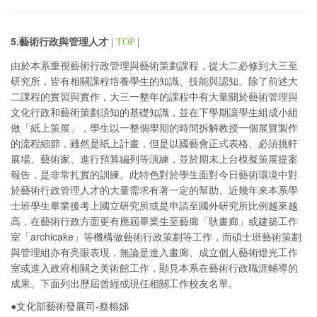
5.藝術行政與管理人才
|
TOP
|
由於本系重視藝術行政管理與藝術策劃課程，從大二必修到大三至
研究所，皆有相關課程培養學生的知識、技能與認知。除了前述大
二課程的實習與實作，大三一整年的課程中有大量關於藝術管理與
文化行政和藝術策劃須知的基礎知識，並在下學期讓學生組成小組
做「紙上策展」，學生以一整個學期的時間拆解教授一個展覽製作
的流程細節，雖然是紙上計畫，但是以國藝會正式表格、必須挑軒
展場、藝術家、進行預算編列等演練，並於期末上台模擬策展提案
報告，是非常扎實的訓練。此特色對於學生面對今日藝術環境中對
於藝術行政管理人才的大量需求有著一定的幫助。近幾年來本系學
士班學生畢業後考上國立研究所或是申請至國外研究所比例越來越
高，在藝術行政方面更有應屆畢業生至藝廊「耿畫廊」或建築工作
室「archicake」等機構做藝術行政策劃等工作，而碩士班藝術策劃
與管理組亦有亮眼表現，無論是進入畫廊、成立個人藝術燈光工作
室或進入政府相關之美術館工作，顯見本系在藝術行政職涯輔導的
成果。下面列出歷屆曾經或現任相關工作校友名單。
●文化部藝術發展司-蔡榕娣