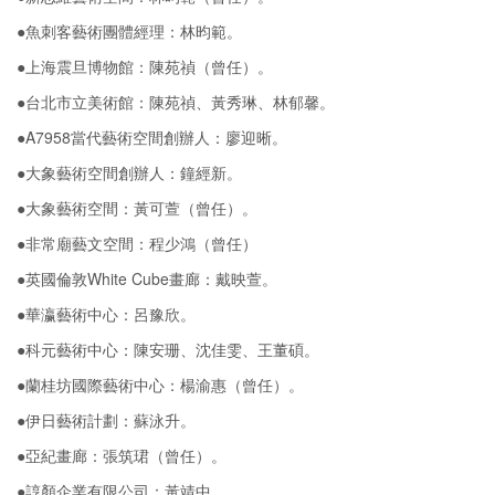
●魚刺客藝術團體經理：林昀範。
●上海震旦博物館：陳苑禎（曾任）。
●台北市立美術館：陳苑禎、黃秀琳、林郁馨。
●A7958當代藝術空間創辦人：廖迎晰。
●大象藝術空間創辦人：鐘經新。
●大象藝術空間：黃可萱（曾任）。
●非常廟藝文空間：程少鴻（曾任）
●英國倫敦White Cube畫廊：戴映萱。
●華瀛藝術中心：呂豫欣。
●科元藝術中心：陳安珊、沈佳雯、王董碩。
●蘭桂坊國際藝術中心：楊渝惠（曾任）。
●伊日藝術計劃：蘇泳升。
●亞紀畫廊：張筑珺（曾任）。
●諄顏企業有限公司：黃靖中。