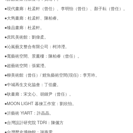
●現代畫廊：杜孟軒（曾任）、李明怡（曾任）、顏子耘（曾任）。
●大雋畫廊：杜孟軒、陳柏睿。
●臻品畫廊：杜孟軒。
●庶民美術館：劉偉柔。
●沁嵐藝文整合有限公司：柯沛瀅。
●寬藝術空間、景薰樓：陳柏睿（曾任）。
●超藝術空間：張紫瀅。
●柳美術館（曾任）/ 鯉魚藝術空間(現任)：李芳吟。
●中城再生文化協會：丁伯慶。
●耿畫廊：宋文心、胡鍾尹（曾任）。
●MOON LIGHT 暮徠工作室：劉欣怡。
●沂藝術 YIART：許晶晶。
●台灣設計研究院 TDRI：陳儷方
●台灣歷史博物館：謝惠雯。