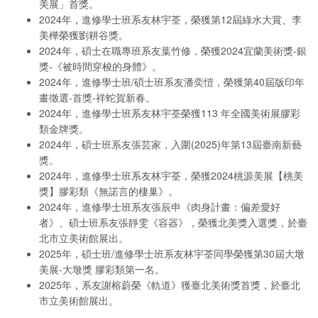
美展」首獎。
2024年，進修學士班系友林宇荃，榮獲第12屆綠水大賞、李
美樺榮獲劉耕谷獎。
2024年，碩士在職專班系友葉竹修，榮獲2024宜蘭美術獎-銀
獎-《被時間穿梭的身體》。
2024年，進修學士班/碩士班系友潘奕愷，榮獲第40屆版印年
畫徵選-首獎-祥蛇賀新春。
2024年，進修學士班系友林宇荃榮獲113 年全國美術展膠彩
類金牌獎。
2024年，碩士班系友張芸家，入圍(2025)年第13屆臺南新藝
獎。
2024年，進修學士班系友林宇荃，榮獲2024桃源美展【桃美
獎】膠彩類《無諾言的棲巢》。
2024年，進修學士班系友張辰申《肉身計畫：偏差愛好
者》、碩士班系友張靜雯《容器》，榮獲北美獎入選獎，於臺
北市立美術館展出。
2025年，碩士班/進修學士班系友林宇荃同學榮獲第30屆大墩
美展-大墩獎 膠彩類第一名。
2025年，系友謝榕蔚榮《軌道》獲臺北美術獎首獎，於臺北
市立美術館展出。