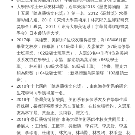
大學部/碩士班系友林莉酈，近年榮獲2013《歷史博物館︱第
十五屆『陳進藝術文化獎』》第一名、2012《高雄獎》水墨
膠彩組入選、2012《 東海大學美術系︱林武郎先生膠彩研究
獎學金》獲獎、2011《 東海大學美術系︱京華麗澤膠彩畫獎
學金》日本參訪等大獎。
2017年「高雄獎」美術系2位校友獲得首獎，為105年6月甫
畢業之校友：鍾佩蓉（101級學士班）及廖敏君（97級進修學
士班畢業、102級碩士班畢業）。入選23名中則有4位為美術
系系友或在學學生，水墨、膠彩類為葉采薇（96級學士
班）、林莉酈（88級大學部、98級碩士班）；油畫、壓克力
類為鄭薇（104級碩士班）；新媒體類為陳肇驊（103級碩士
班）。
2018年十七屆的「陳進藝術文化獎」，由東海美術系的研究
生花季琳同學獲得第一名。
2018年「臺灣美術新貌獎」美術系有多位系友及在學學生獲
得殊榮，榮獲評審團獎之系友廖敏君、在校生張程鈞，入選系
友為林宇晨、黃至正、張純蓉、羅文怡。
2018年臺日藝術博覽會-東海大學美術系師生校友共同展出，
參展人 ：王怡然、王挺宇、吳繼濤、李貞慧、李思賢、李孟
儀、李珍雨、杜建衡、林文海、林莉酈、林昱均、林采瑩、花