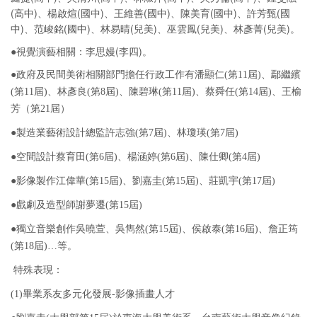
(高中)、楊啟煊(國中)、王維善(國中)、陳美育(國中)、許芳甄(國
中)、范峻銘(國中)、林易晴(兒美)、巫雲鳳(兒美)、林彥菁(兒美)。
●視覺演藝相關：李思嫚(李四)。
●
政府及民間美術相關部門擔任行政工作有潘顯仁(第11屆)、鄢繼繽
(第11屆)、林彥良(第8屆)、陳碧琳(第11屆)、蔡舜任(第14屆)、王榆
芳（第21屆）
●
製造業藝術設計總監許志強(第7屆)、林瓊瑛(第7屆)
●
空間設計蔡育田(第6屆)、楊涵婷(第6屆)、陳仕卿(第4屆)
●
影像製作江偉華(第15屆)、劉嘉圭(第15屆)、莊凱宇(第17屆)
●
戲劇及造型師謝夢遷(第15屆)
●
獨立音樂創作吳曉萱、吳雋然(第15屆)、侯啟泰(第16屆)、詹正筠
(第18屆)…等。
特殊表現：
(1)畢業系友多元化發展-影像插畫人才