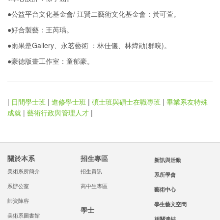
●公益平台文化基金會/ 江賢二藝術文化基金會：黃可萱。
●好合製藝：王芮瑀。
●雨果曐Gallery、永茗藝術 ：林佳儀、林煒勛(群喨)。
●豪德版畫工作室：童郁豪。
|
日間學士班
|
進修學士班
|
碩士班與碩士在職專班
|
畢業系友特殊
成就
|
藝術行政與管理人才
|
關於本系
招生專區
新訊與活動
美術系所簡介
招生資訊
系所學會
系辦公室
高中生專區
藝術中心
師資陣容
學生藝文空間
學士
美術系圖書館
相關連結