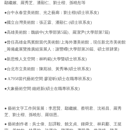
鄢繼嬪、羅秀芝、潘顯仁、劉士楷、孫曉彤等
●
台中永春堂美術館、光之藝廊：劉士楷(碩士班系友)
●
國立台灣美術館：張正霖、潘顯仁 (碩士班系友)
●
高雄美術館：魏鎮中(大學部第5屆)、羅潔尹(大學部第7屆)
現任新北市美術館
●曾任高雄金馬賓館當代美術館/上海外灘美術館，
_籌備處展覽推廣組策展人
：謝豐嶸(大學部第20屆、碩士班肄業)
●
新思惟人文空間：林昀範(大學暨碩士班系友)
●台
北市立美術館：陳苑禎、黃秀琳(碩士班系友)
●
A7958當代藝術空間:廖迎昕(碩士在職專班系友)
●
大象藝術空間:鐘經新(碩士在職專班系友)
● 藝術文字工作與策展：李思賢、鄢繼嬪、蔡明君、沈裕昌、羅秀
芝、劉士楷、孫曉彤、羅頌恩。
● 藝術創作者：吳士偉、彭譯毅、饒文貞、鍾舜文、林莉酈、王挺