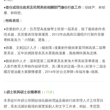
●
曾任或現任政府及民間美術相關部門擔任行政工作：
胡鍾尹、林郁
馨、林樹慈。
| 特殊表現：
●
音樂創作人才：呂亮瑩為進修學士班第一屆系友，除了藝術創作表
現卓越，其音樂表現發展優異，2012年由風和日麗唱片行製作音樂
專輯葛洛力「小鬧劇。選集」。
●
插畫、文創設計人才：<貓劍客>漫畫創作藝術家葉羽桐為第二屆畢
業系友，近年於網路發表其水墨風格漫畫，風格獨特廣為流傳。
●
藝術創作人才：湯和憲第二屆畢業系友東海大學美術系畢業後，進
入新竹教育大學創作組研究所。其<重生的定義─淨火>於第十二屆全
國百號油畫大展榮獲優選，2014年於台北舉辦<幸福肖像>個展。
3.碩士班與碩士在職專班：
|
TOP
|
本系從85年碩士班開始強化藝術理論及藝術行政管理人才之培育目
標，系友活躍於藝壇的展覽策劃人和文字工作者，例如，李思賢、