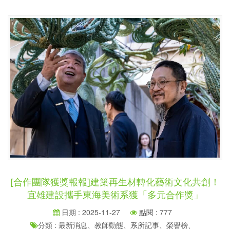
[合作團隊獲獎報報]建築再生材轉化藝術文化共創！
宜雄建設攜手東海美術系獲「多元合作獎」
日期 : 2025-11-27
點閱 : 777
分類 : 最新消息、教師動態、系所記事、榮譽榜、