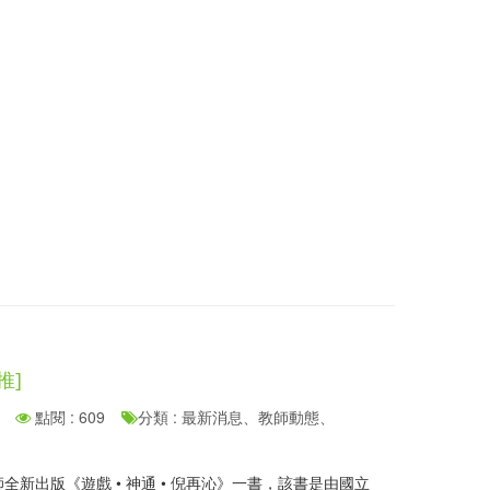
推]
點閱 : 609
分類 : 最新消息、教師動態、
全新出版《遊戲 • 神通 • 倪再沁》一書，該書是由國立