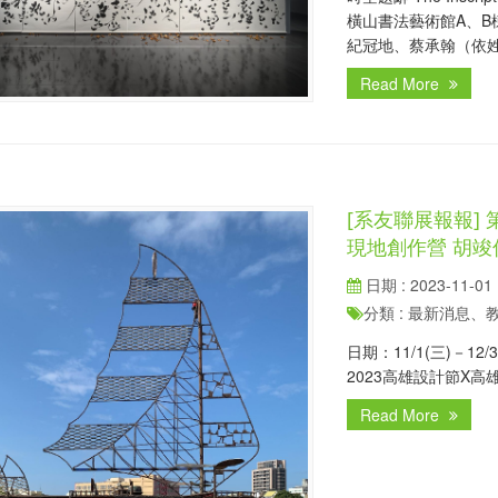
橫山書法藝術館A、B
紀冠地、蔡承翰（依
Read More
[系友聯展報報]
現地創作營 胡竣傑
日期 : 2023-11-01
分類 : 最新消息
日期：11/1(三)－1
2023高雄設計節X高
Read More