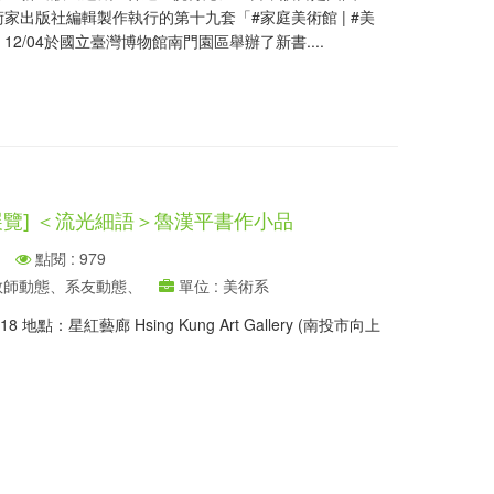
家出版社編輯製作執行的第十九套「#家庭美術館 | #美
2/04於國立臺灣博物館南門園區舉辦了新書....
展覽] ＜流光細語＞魯漢平書作小品
點閱 : 979
、教師動態、系友動態、
單位 : 美術系
8 地點：星紅藝廊 Hsing Kung Art Gallery (南投市向上