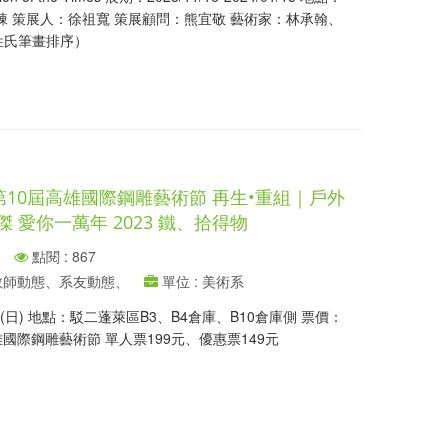
棟 策展人：徐祖寬 策展顧問：熊宜敬 藝術家：林承翰、
姓氏筆畫排序）
 第10屆高雄國際鋼雕藝術節 再生•重組｜戶外
 愛你一萬年 2023 鐵、拾得物
點閱 : 867
、教師動態、系友動態、
單位 : 美術系
2/3(日) 地點：駁二蓬萊區B3、B4倉庫、B10倉庫側 票價：
雄國際鋼雕藝術節 單人票199元、優惠票149元