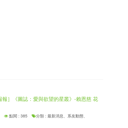
報報］《圖誌：愛與欲望的星叢》-賴恩慈 花
點閱 : 385
分類 : 最新消息、系友動態、