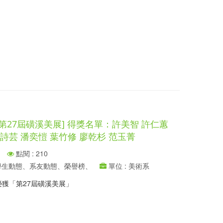
第27屆磺溪美展] 得獎名單：許美智 許仁蕙
賴詩芸 潘奕愷 葉竹修 廖乾杉 范玉菁
點閱 : 210
、學生動態、系友動態、榮譽榜、
單位 : 美術系
獲「第27屆磺溪美展」