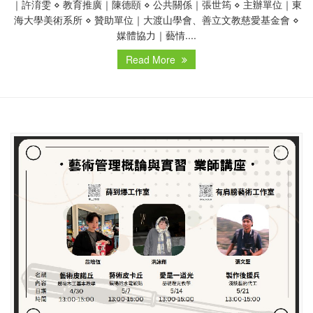
｜許淯雯 ⋄ 教育推廣｜陳德頤 ⋄ 公共關係｜張世筠 ⋄ 主辦單位｜東
海大學美術系所 ⋄ 贊助單位｜大渡山學會、善立文教慈愛基金會 ⋄
媒體協力｜藝情....
Read More