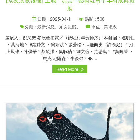
[系友展覽報報] 土地．流雲—藝術駐村十年有成典藏
展
日期 : 2025-04-11
點閱 : 508
分類 : 最新消息、系友動態、
單位 : 美術系
策展人／倪又安 參展藝術家／（依駐村年分排序） 林銓居丶連明仁
丶葉海地丶 #鍾舜文 丶簡翊洪丶張蒼松丶 #鹿向夷（許瑜庭）丶池
上鳳珠丶陳俊華丶蔡鎮澤丶吳耿禎丶劉文瑄丶范思琪丶 #吳曉菁 丶
馬克·尼爾森丶牛俊強丶�....
Read More