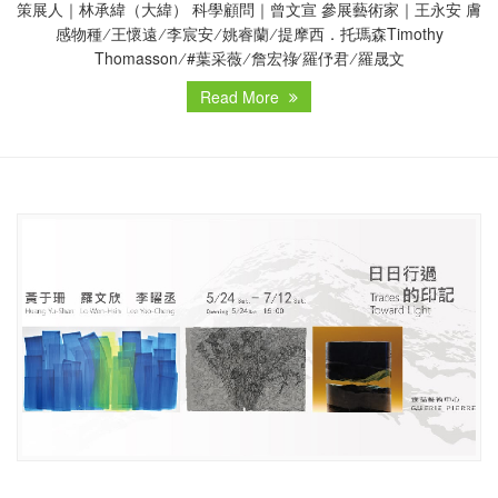
策展人｜林承緯（大緯） 科學顧問｜曾文宣 參展藝術家｜王永安 膚
感物種 ∕ 王懷遠 ∕ 李宸安 ∕ 姚睿蘭 ∕ 提摩西．托瑪森Timothy
Thomasson ∕ #葉采薇 ∕ 詹宏祿∕ 羅伃君 ∕ 羅晟文
Read More