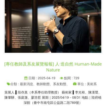
[專任教師及系友展覽報報] 人·造自然 Human-Made
Nature
日期 : 2025-04-19
點閱 : 729
分類 : 最新消息、教師動態、系友動態、
單位 : 美術系
策展人 ▌段存真（本系專任助理教授） 藝術家 ▌李光裕、陳漢聲、
陳肇驊、張庭溦、廖浩哲 展期｜2025/04/19－08/31 地點｜陸府植
深館（臺中市南屯區公益路二段789號）