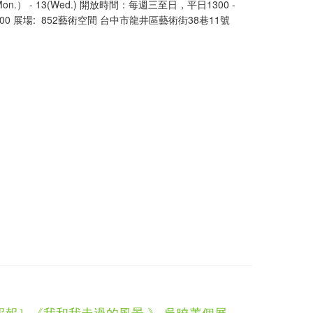
Mon.） - 13(Wed.) 開放時間：每週三至日，平日1300 -
 1900 展場: 852藝術空間 台中市龍井區藝術街38巷11號
報報］《我和我走過的風景 》-吳曉菁個展