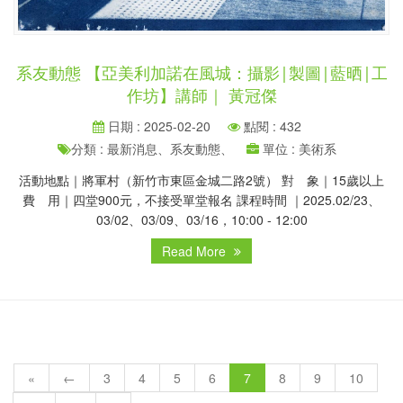
系友動態 【亞美利加諾在風城：攝影|製圖|藍晒|工
作坊】講師｜ 黃冠傑
日期 : 2025-02-20
點閱 : 432
分類 : 最新消息、系友動態、
單位 : 美術系
活動地點｜將軍村（新竹市東區金城二路2號） 對 象｜15歲以上
費 用｜四堂900元，不接受單堂報名 課程時間 ｜2025.02/23、
03/02、03/09、03/16，10:00 - 12:00
Read More
«
←
3
4
5
6
7
8
9
10