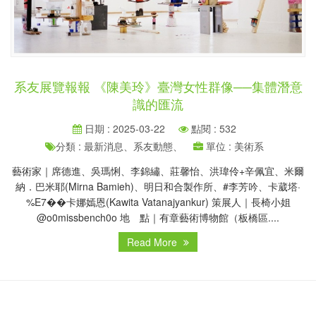
系友展覽報報 《陳美玲》臺灣女性群像──集體潛意
識的匯流
日期 : 2025-03-22
點閱 : 532
分類 : 最新消息、系友動態、
單位 : 美術系
藝術家｜席德進、吳瑪悧、李錦繡、莊馨怡、洪瑋伶+辛佩宜、米爾
納．巴米耶(Mirna Bamieh)、明日和合製作所、#李芳吟、卡葳塔·
%E7��卡娜嫣恩(Kawita Vatanajyankur) 策展人｜長椅小姐
@o0missbench0o 地 點｜有章藝術博物館（板橋區....
Read More