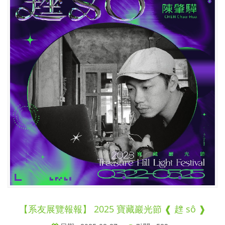
【系友展覽報報】 2025 寶藏巖光節 ❰ 趖 sô ❱