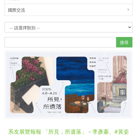
國際交流
搜尋
系友展覽報報 「所見，所遺落」－李彥蓁、#黃姿