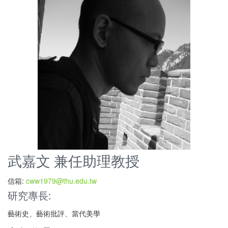
武嘉文 兼任助理教授
信箱:
cww1979@thu.edu.tw
研究專長:
藝術史、藝術批評、當代美學