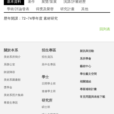
基本資料
著作
展覽/策展
演講/評審經歷
學術/評論發表
得獎及榮譽
研究計畫
其他
歷年開課：72~74學年度 素材研究
回列表
關於本系
招生專區
新訊與活動
美術系所簡介
招生資訊
系所學會
系辦公室
高中生專區
藝術中心
師資陣容
學生藝文空間
學士
美術系圖書館
相關連結
日間學士班
獎學金
專案補助計畫
進修學士班
美術系照片集錦
常見問題與表格下載
研究所
畢業生專區
碩士班