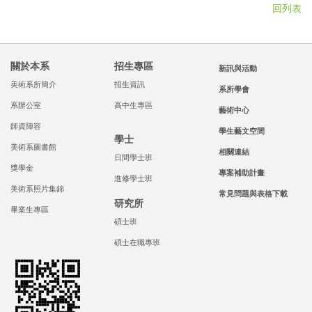
回列表
關於本系
招生專區
新訊與活動
美術系所簡介
招生資訊
系所學會
系辦公室
高中生專區
藝術中心
師資陣容
學生藝文空間
學士
美術系圖書館
相關連結
日間學士班
獎學金
專案補助計畫
進修學士班
美術系照片集錦
常見問題與表格下載
研究所
畢業生專區
碩士班
碩士在職專班