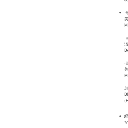
MF
B
MF
BF
(
2