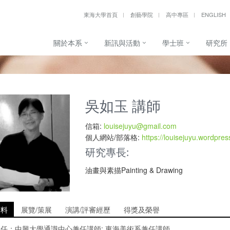
東海大學首頁
創藝學院
高中專區
ENGLISH
關於本系
新訊與活動
學士班
研究所
吳如玉 講師
信箱:
louisejuyu@gmail.com
個人網站/部落格:
https://louisejuyu.wordpre
研究專長:
油畫與素描Painting & Drawing
資料
展覽/策展
演講/評審經歷
得獎及榮譽
中興大學通識中心兼任講師; 東海美術系兼任講師
現任：