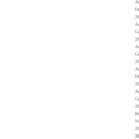
Ad
De
2
Ad
Ge
2
Ad
Ge
2
Ad
De
2
Ad
Ge
2
Re
Na
2