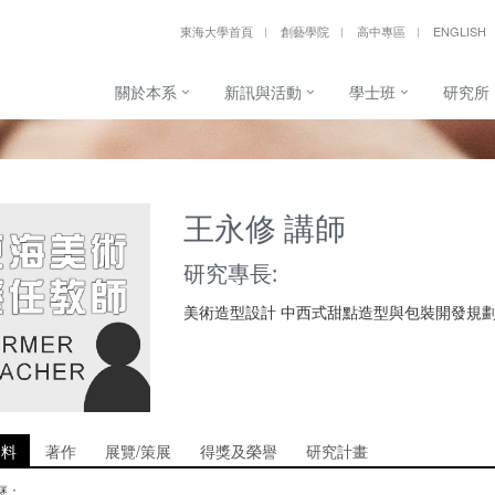
東海大學首頁
創藝學院
高中專區
ENGLISH
關於本系
新訊與活動
學士班
研究所
王永修 講師
研究專長:
美術造型設計 中西式甜點造型與包裝開發規
資料
著作
展覽/策展
得獎及榮譽
研究計畫
 :