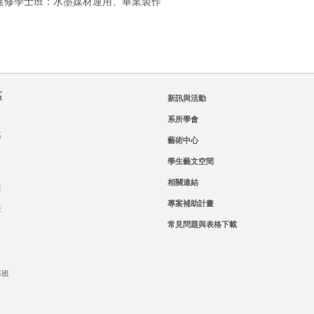
進修學士班：水墨媒材運用、畢業製作
區
新訊與活動
系所學會
區
藝術中心
學生藝文空間
相關連結
班
專案補助計畫
班
常見問題與表格下載
專班