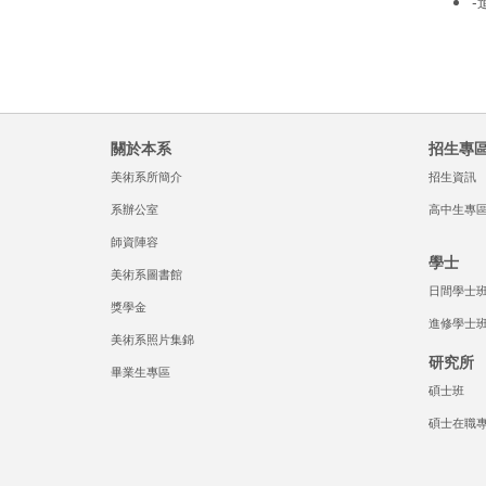
-
關於本系
招生專
美術系所簡介
招生資訊
系辦公室
高中生專
師資陣容
學士
美術系圖書館
日間學士
獎學金
進修學士
美術系照片集錦
研究所
畢業生專區
碩士班
碩士在職