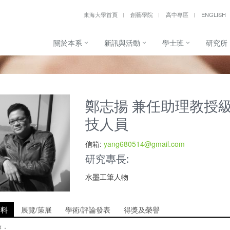
東海大學首頁
創藝學院
高中專區
ENGLISH
關於本系
新訊與活動
學士班
研究所
鄭志揚 兼任助理教授
技人員
信箱:
yang680514@gmail.com
研究專長:
水墨工筆人物
資料
展覽/策展
學術/評論發表
得獎及榮譽
歷：