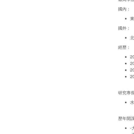
國內：
國外：
北
經歷：
2
2
2
2
研究專
歷年開
-