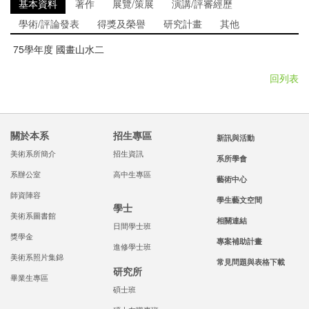
基本資料
著作
展覽/策展
演講/評審經歷
學術/評論發表
得獎及榮譽
研究計畫
其他
75學年度 國畫山水二
回列表
關於本系
招生專區
新訊與活動
美術系所簡介
招生資訊
系所學會
系辦公室
高中生專區
藝術中心
師資陣容
學生藝文空間
學士
美術系圖書館
相關連結
日間學士班
獎學金
專案補助計畫
進修學士班
美術系照片集錦
常見問題與表格下載
研究所
畢業生專區
碩士班