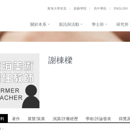
東海大學首頁
創藝學院
高中專區
ENGLISH
關於本系
新訊與活動
學士班
研究所
謝棟樑
資料
著作
展覽/策展
演講/評審經歷
學術/評論發表
得獎
課：