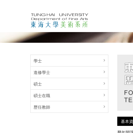
學士
進修學士
碩士
碩士在職
歷任教師
基本
歷年開