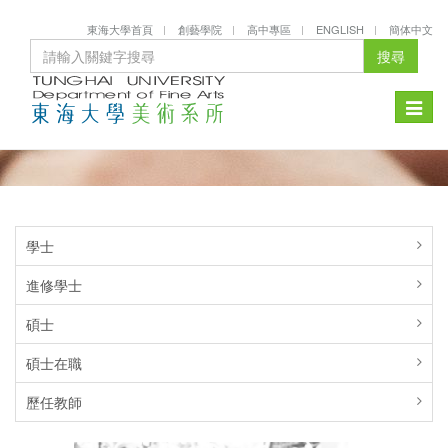
東海大學首頁
創藝學院
高中專區
ENGLISH
簡体中文
搜尋
Toggle
naviga
學士
進修學士
碩士
碩士在職
歷任教師