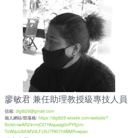
廖敏君 兼任助理教授級專技人員
信箱:
digi829@gmail.com
個人網站/部落格:
https://digi829.wixsite.com/website?
fbclid=IwAR24nmjOI7YAspaqg0cPY5jzm-
ToWquU6ihMVdLFzIIU7RKi7h9BMPvwpao