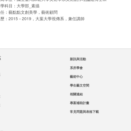
學科目：大學部_素描
現任：藝點點文創美學，藝術顧問
歷：2015－2019，大葉大學視傳系，兼任講師
區
新訊與活動
系所學會
區
藝術中心
學生藝文空間
相關連結
班
專案補助計畫
班
常見問題與表格下載