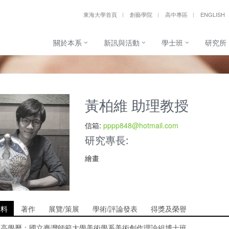
東海大學首頁
創藝學院
高中專區
ENGLISH
關於本系
新訊與活動
學士班
研究所
黃柏維 助理教授
信箱:
pppp848@hotmail.com
研究專長:
繪畫
資料
著作
展覽/策展
學術/評論發表
得獎及榮譽
最高學歷：國立臺灣師範大學美術學系美術創作理論組博士班