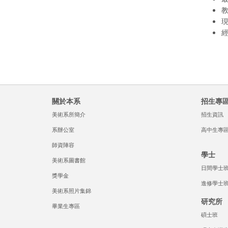
教
經
關於本系
招生專
美術系所簡介
招生資訊
系辦公室
高中生專
師資陣容
學士
美術系圖書館
日間學士
獎學金
進修學士
美術系照片集錦
研究所
畢業生專區
碩士班