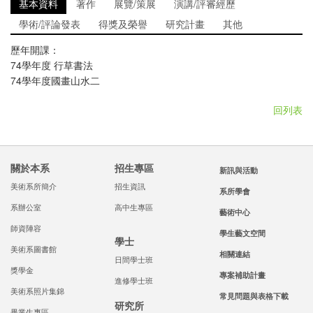
基本資料
著作
展覽/策展
演講/評審經歷
學術/評論發表
得獎及榮譽
研究計畫
其他
歷年開課：
74學年度 行草書法
74學年度國畫山水二
回列表
關於本系
招生專區
新訊與活動
美術系所簡介
招生資訊
系所學會
系辦公室
高中生專區
藝術中心
師資陣容
學生藝文空間
學士
美術系圖書館
相關連結
日間學士班
獎學金
專案補助計畫
進修學士班
美術系照片集錦
常見問題與表格下載
研究所
畢業生專區