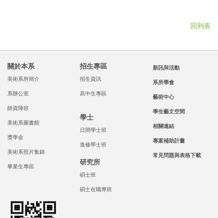
回列表
關於本系
招生專區
新訊與活動
美術系所簡介
招生資訊
系所學會
系辦公室
高中生專區
藝術中心
師資陣容
學生藝文空間
學士
美術系圖書館
相關連結
日間學士班
獎學金
專案補助計畫
進修學士班
美術系照片集錦
常見問題與表格下載
研究所
畢業生專區
碩士班
碩士在職專班