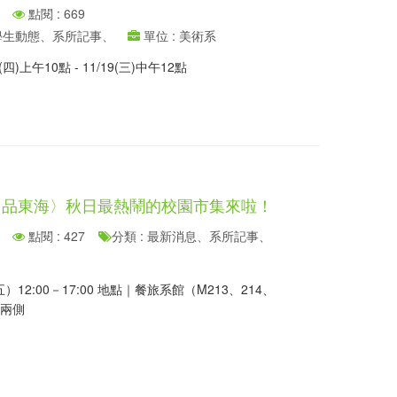
點閱 : 669
、學生動態、系所記事、
單位 : 美術系
(四)上午10點 - 11/19(三)中午12點
]〈品東海〉秋日最熱鬧的校園市集來啦！
點閱 : 427
分類 : 最新消息、系所記事、
（五）12:00－17:00 地點｜餐旅系館（M213、214、
徑兩側