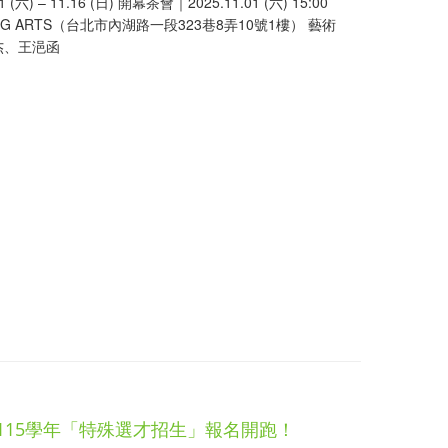
(六) – 11.16 (日) 開幕茶會｜2025.11.01 (六) 15:00
G ARTS（台北市內湖路一段323巷8弄10號1樓） 藝術
杰、王浥函
115學年「特殊選才招生」報名開跑！