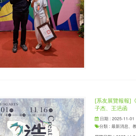
[系友展覽報報]《造物
子杰、王浥函
日期 : 2025-11-01
分類 : 最新消息