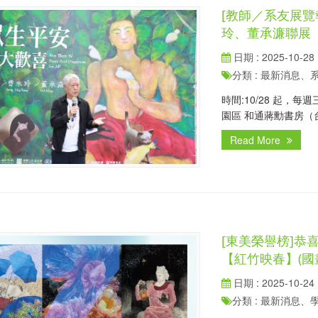
[教師／系友展覽
玲、董承濂聯展
日期 : 2025-10-28
分類 : 最新消息
時間:10/28 起，每週三
園區 和通蔣勳書房（
Read More
[東美榮譽榜]恭
【紅竹映春】(國
日期 : 2025-10-24
分類 : 最新消息