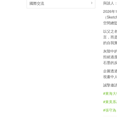
與談人
國際交流
2026
（Ske
空間總
以父之
言，而
的自我
灰階中
拒絕過
石墨的
企圖透
視畫中
誠摯邀
#東海大
#東美系
#張守為