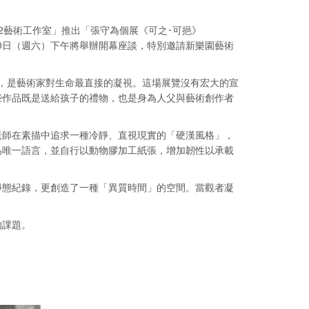
52藝術工作室」推出「張守為個展《可之･可挹》
1月10日（週六）下午將舉辦開幕座談，特別邀請新樂園藝術
，是藝術家對生命最直接的凝視。這場展覽沒有宏大的宣
些作品既是送給孩子的禮物，也是身為人父與藝術創作者
老師在素描中追求一種冷靜、直視現實的「硬漢風格」，
為唯一語言，並自行以動物膠加工紙張，增加韌性以承載
靜態紀錄，更創造了一種「異質時間」的空間。當觀者凝
的課題。