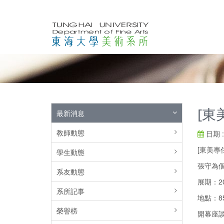
[東
最新消息
教師動態
日期 : 
[東美專
學生動態
張守為
系友動態
展期：20
系所記事
地點：8
榮譽榜
開幕座談：