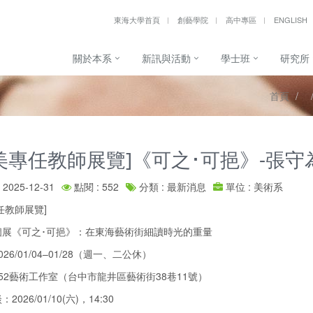
東海大學首頁
創藝學院
高中專區
ENGLISH
關於本系
新訊與活動
學士班
研究所
首頁
美專任教師展覽]《可之･可挹》-張守
2025-12-31
點閱 : 552
分類 : 最新消息
單位 : 美術系
任教師展覽]
個展《可之･可挹》：在東海藝術街細讀時光的重量
26/01/04–01/28（週一、二公休）
52藝術工作室（台中市龍井區藝術街38巷11號）
2026/01/10(六)，14:30