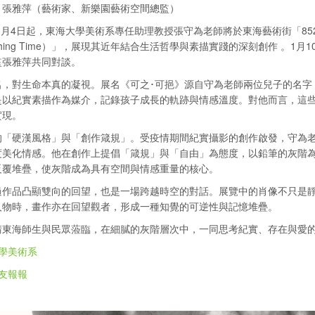
：張雅萍（藝術家、新樂園藝術空間總監）
年1月4日起，東海大學美術系專任助理教授張守為老師將於東海藝術街「8
tching Time）」，展現其近年結合生活哲學與素描實踐的深刻創作 。
監張雅萍共同對談。
名，對生命本真的凝視。展名《可之･可挹》源自守為老師兩位兒子的名字
是以紀實素描作為媒介，記錄孩子成長的軌跡與情感溫度。對他而言，這
實現。
的「硬漢風格」與「創作箴規」。受疫情期間紀實攝影的創作啟發，守為
度美化情感。他在創作上提倡「箴規」與「自由」為態度，以鉛筆的灰階
反覆堆疊，使灰階成為具有空間與情感重量的核心。
過作品凸顯雙向的回望，也是一場跨越時空的對話。展覽中的肖像不只是
人物時，畫作亦在回望觀者，形成一種知覺的可逆性與記憶堆疊。
請東海師生與民眾蒞臨，在細膩的灰階層次中，一同思考紀實、存在與愛
學美術系
友報報