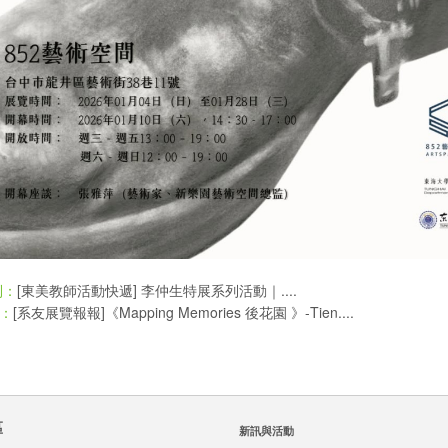
[東美教師活動快遞] 李仲生特展系列活動｜....
則：
[系友展覽報報]《Mapping Memories 後花園 》-Tien....
：
區
新訊與活動