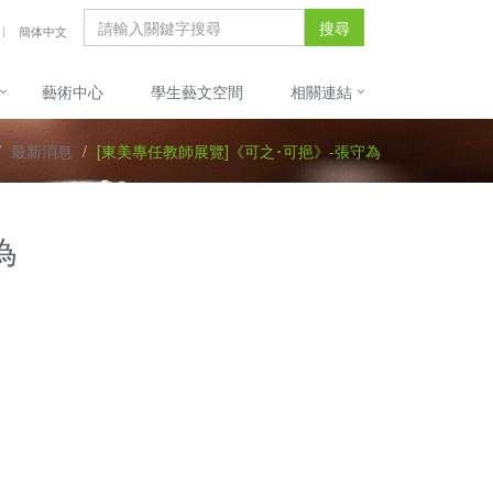
搜尋
簡体中文
藝術中心
學生藝文空間
相關連結
最新消息
[東美專任教師展覽]《可之･可挹》-張守為
為