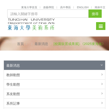
東海大學首頁
創藝學院
高中專區
ENGLISH
簡体中文
搜尋
Toggle
naviga
首頁
最新消息
[校園裝置成果展]-《2025東海嵐》
最新消息
教師動態
學生動態
系友動態
系所記事