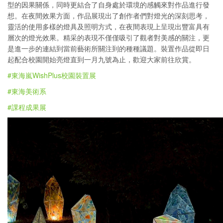
型的因果關係，同時更結合了自身處於環境的感觸來對作品進行發
想。在夜間效果方面，作品展現出了創作者們對燈光的深刻思考，
靈活的使用多樣的燈具及照明方式，在夜間表現上呈現出豐富具有
層次的燈光效果。精采的表現不僅僅吸引了觀者對美感的關注，更
是進一步的連結到當前藝術所關注到的種種議題。裝置作品從即日
起配合校園開始亮燈直到一月九號為止，歡迎大家前往欣賞。
#東海嵐WishPlus校園裝置展
#東海美術系
#課程成果展