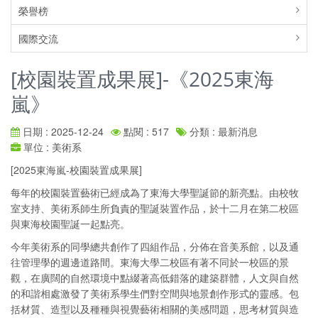
榮譽榜
國際交流
[校園裝置成果展]-《2025東海
嵐》
日期 : 2025-12-24
點閱 : 517
分類 : 最新消息
單位 : 美術系
[2025東海嵐-校園裝置成果展]
每年的校園裝置藝術已經成為了東海大學聖誕節的新亮點。由校牧
室支持、美術系師生所負責的聖誕裝置作品，於十二月在第二校區
與東海校園聖誕一起點亮。
今年美術系的同學總共創作了四組作品，分佈在音美系館，以及通
往管理學的週邊道路間。東海大學二校區有著不同於一校區的景
觀，在廣闊的自然環境中點綴著高低錯落的建築群體，人文與自然
的和諧相處激發了美術系學生們對空間與地景創作形式的靈感。包
括材質、造型以及種種與視覺藝術相關的美感問題，思考材質與造