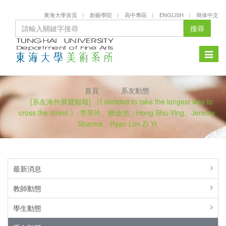
東海大學首頁
創藝學院
高中專區
ENGLISH
簡体中文
搜尋
Toggle
naviga
首頁
系友動態
[系友海外展覽報報] 《I decided to take the longest way to
cross the street 》-李芳吟、賴金池、Hong Shu-Ying、Jeremy
Sharma、Ryan Lim Zi Yi
最新消息
教師動態
學生動態