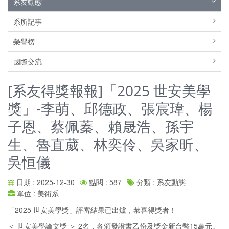
系友動態
系所記事
榮譽榜
國際交流
[系友得獎報報]「2025 世安美學
獎」-李萌、邱德政、張宸瑋、楊
子恩、蔡佩蓁、賴晟浩、孫宇
生、魯直葳、林奕伶、吳家昕、
吳恒儀
日期 : 2025-12-30
點閱 : 587
分類 : 系友動態
單位 : 美術系
「2025 世安美學獎」評審結果已出爐，恭喜得獎者！
＜ 世安美學論文獎 ＞ 2名，各頒發證書乙份及獎金新台幣15萬元。