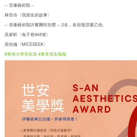
-- 音像藝術類 --
林奕伶〈我朋友的故事〉
-- 音像藝術類評審團特別獎 -- 2名，各頒發證書乙份。
吳家昕〈兔子巷968號〉
吳恒儀〈MICESEEK〉
#東海大學美術系
#東美系友報報