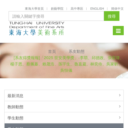
東海大學首頁
創藝學院
高中專區
ENGLISH
簡体中文
搜尋
Toggle
naviga
首頁
系友動態
[系友得獎報報]「2025 世安美學獎」-李萌、邱德政、張宸瑋、
楊子恩、蔡佩蓁、賴晟浩、孫宇生、魯直葳、林奕伶、吳家昕、
吳恒儀
最新消息
教師動態
學生動態