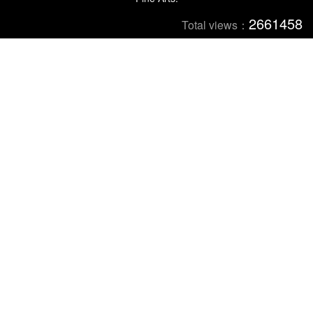
2661458
Total views：