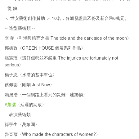
- 從 缺 -
＜ 世安藝術創作贊助 ＞ 10名，各頒發證書乙份及新台幣6萬元。
-- 造型藝術類 --
李 萌〈引潮與暗面之書 The tide and the dark side of the moon〉
邱德政〈GREEN HOUSE 個展系列作品〉
張宸瑋〈還好傷勢並不嚴重 The injuries are fortunately not
serious〉
楊子恩〈水溝的基本單位〉
蔡佩蓁〈剛剛 Just Now〉
賴晟浩〈一個網路上看到的災難－建築物〉
#蕭灑
〈延遲的綻放〉
-- 表演藝術類 --
孫宇生〈萬象園〉
魯直葳〈Who made the characters of women?〉