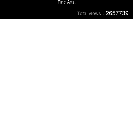
Fine Arts.
2657739
Total views：