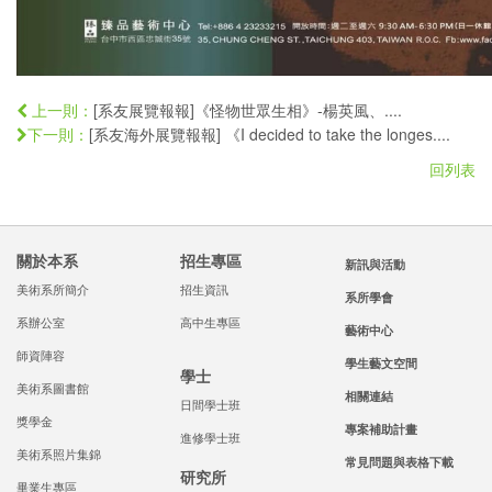
[系友展覽報報]《怪物世眾生相》-楊英風、....
上一則：
[系友海外展覽報報] 《I decided to take the longes....
下一則：
回列表
關於本系
招生專區
新訊與活動
美術系所簡介
招生資訊
系所學會
系辦公室
高中生專區
藝術中心
師資陣容
學生藝文空間
學士
美術系圖書館
相關連結
日間學士班
獎學金
專案補助計畫
進修學士班
美術系照片集錦
常見問題與表格下載
研究所
畢業生專區