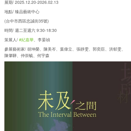
展期/ 2025.12.20-2026.02.13
地點/ 臻品藝術中心
(台中市西區忠誠街35號)
時間/ 週二至週六 9:30-18:30
策展人/
#紀嘉華
、李晏禎
參展藝術家/ 胡坤榮、陳美岑、葉偉立、張靜雯、郭奕臣、洪郁雯、
陳肇驊、仲崇毓、何宇森