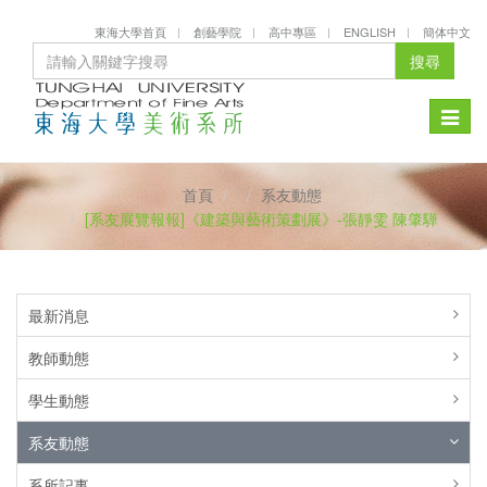
東海大學首頁
創藝學院
高中專區
ENGLISH
簡体中文
搜尋
Toggle
naviga
首頁
系友動態
[系友展覽報報]《建築與藝術策劃展》-張靜雯 陳肇驊
最新消息
教師動態
學生動態
系友動態
系所記事