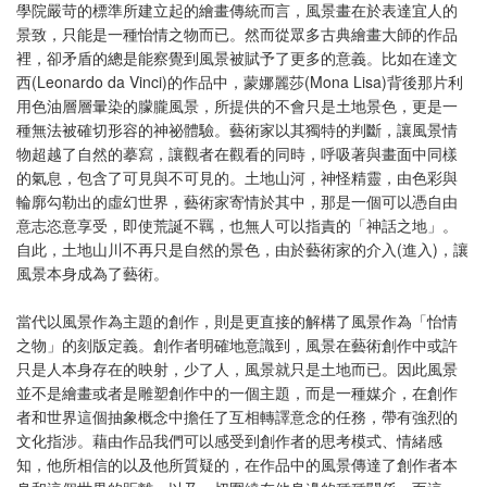
學院嚴苛的標準所建立起的繪畫傳統而言，風景畫在於表達宜人的
景致，只能是一種怡情之物而已。然而從眾多古典繪畫大師的作品
裡，卻矛盾的總是能察覺到風景被賦予了更多的意義。比如在達文
西(Leonardo da Vinci)的作品中，蒙娜麗莎(Mona Lisa)背後那片利
用色油層層暈染的朦朧風景，所提供的不會只是土地景色，更是一
種無法被確切形容的神祕體驗。藝術家以其獨特的判斷，讓風景情
物超越了自然的摹寫，讓觀者在觀看的同時，呼吸著與畫面中同樣
的氣息，包含了可見與不可見的。土地山河，神怪精靈，由色彩與
輪廓勾勒出的虛幻世界，藝術家寄情於其中，那是一個可以憑自由
意志恣意享受，即使荒誕不羈，也無人可以指責的「神話之地」。
自此，土地山川不再只是自然的景色，由於藝術家的介入(進入)，讓
風景本身成為了藝術。
當代以風景作為主題的創作，則是更直接的解構了風景作為「怡情
之物」的刻版定義。創作者明確地意識到，風景在藝術創作中或許
只是人本身存在的映射，少了人，風景就只是土地而已。因此風景
並不是繪畫或者是雕塑創作中的一個主題，而是一種媒介，在創作
者和世界這個抽象概念中擔任了互相轉譯意念的任務，帶有強烈的
文化指涉。藉由作品我們可以感受到創作者的思考模式、情緒感
知，他所相信的以及他所質疑的，在作品中的風景傳達了創作者本