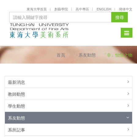
東海大學首頁
創藝學院
高中專區
ENGLISH
簡体中文
搜尋
Toggle
naviga
首頁
系友動態
「非」怡情之物
最新消息
教師動態
學生動態
系友動態
系所記事