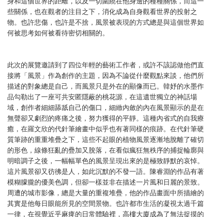
身和這個世界的距離，以及一切圍繞在他身邊的種種關係，而這一
些關係，也在觀者的注目之下，消化成為自身觀看世界的投射之
物。也許悲傷，也許是不捨，風景被表現的方式總是與這個世界如
何被思考如何被看待密切相關的。
此次的展覽邀請到了四位年輕的藝術工作者，或許不該認做他們直
接將「風景」作為創作的主題，因為不論從什麼觀點來談，他們所
描述的對象總是自己，而風景只是外在的顯像而已。韓妤的水墨作
品勾勒出了一座可共安匿隱蔽的桃花源，在這遺世獨立的神話場
域，創作者細細舔舐自己的傷口，細緻內斂的內在風景顯示的是在
無聲卻又劇烈的疼痛之後，努力獲得的平靜。這種內省式的自我療
癒，在羅文欣的代針筆繪畫中似乎也有著同樣的痕跡。在代針筆硬
質筆跡的重重堆疊之下，這些不起眼的植物風景逐漸地脫離了確切
的形色，線條狂亂的疊加又脫落，在看似瘋狂無秩序的捕捉輪廓與
明暗調子之後，一幅幅單色的風景呈現出來的是極致靜默的哀悼。
這片風景卻又彷彿是人，如此沉默的不發一語。陳睿淵的作品有著
模糊朦朧的優美色調，但卻一樣並非在描述一片風和日麗的景致。
周遭的城市影像，總是大量的重複堆疊，他的作品畫面中所描繪的
其實是他每日眼能所見的空間景物。也許都市生活的凝視太過千篇
一律，在視覺近乎麻痺的日常體驗裡，高樓大廈成為了無法捉摸的