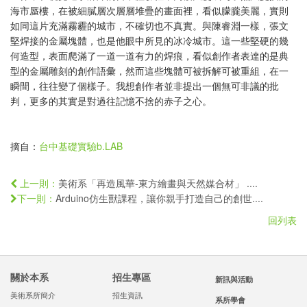
海市蜃樓，在被細膩層次層層堆疊的畫面裡，看似朦朧美麗，實則
如同這片充滿霧霾的城市，不確切也不真實。與陳睿淵一樣，張文
堅焊接的金屬塊體，也是他眼中所見的冰冷城市。這一些堅硬的幾
何造型，表面爬滿了一道一道有力的焊痕，看似創作者表達的是典
型的金屬雕刻的創作語彙，然而這些塊體可被拆解可被重組，在一
瞬間，往往變了個樣子。我想創作者並非提出一個無可非議的批
判，更多的其實是對過往記憶不捨的赤子之心。
摘自：
台中基礎實驗b.LAB
美術系「再造風華-東方繪畫與天然媒合材」 ....
上一則：
Arduino仿生獸課程，讓你親手打造自己的創世....
下一則：
回列表
關於本系
招生專區
新訊與活動
美術系所簡介
招生資訊
系所學會