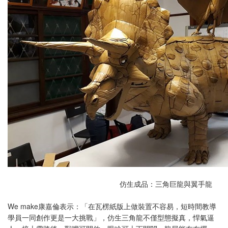
仿生成品：三角巨龍與翼手龍
We make康嘉倫表示：「在瓦楞紙版上做裝置不容易，短時間教導
學員一同創作更是一大挑戰」，仿生三角龍不僅型態擬真，悍氣逼