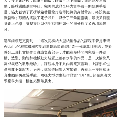
人，接上電路後，獸嘴可開啟，眼瞼可上下開闔，龍尾能左右擺
動，眼球還能瞬間轉紅。完美的成品全得力於學員一開始胼手胝
足，協力裁切了瓦楞紙箱替巨龍打造等比例的身體骨架，搭設仿生
獸軀幹；獸體內搭設了電子晶片，賦予了三角龍靈魂，最後又替龍
身刷上色彩，讓整隻巨型仿生獸栩栩如生的滿分程度又再增添幾
分。
講師鍾凱翔更提到：「這次瓦楞紙大型紙塑作品的課程不管是學習
Arduino的程式機械控制組還是紙塑造型組皆十分認真且團結，並妥
善分工且扎實操作自身該負責部份，才能在短時間內完成一件結
構、造型、動態和機械動力裝置上都有水準的作品，是一次愉快又
富成就感的教學經驗」。課程本身不只內容充實豐碩，上課形式也
是有趣不帶壓力。另外，講師也回饋大方加碼，再奉上一隻同樣逼
真生動的仿生翼手龍。兩樣大型仿生獸作品於11月10日起在東海大
學產學大樓一樓創拓聚落展出。