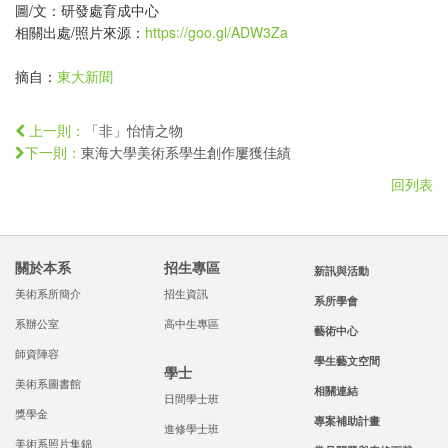
圖/文：研發處育成中心
相關出處/照片來源：
https://goo.gl/ADW3Za
摘自：
東大新聞
「非」怡情之物
上一則：
東海大學美術系學生創作屢獲佳績
下一則：
回列表
關於本系
招生專區
新訊與活動
美術系所簡介
招生資訊
系所學會
系辦公室
高中生專區
藝術中心
師資陣容
學生藝文空間
學士
美術系圖書館
相關連結
日間學士班
獎學金
專案補助計畫
進修學士班
美術系照片集錦