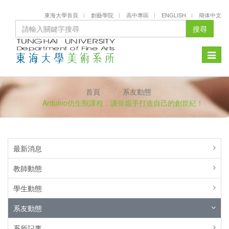
東海大學首頁
創藝學院
高中專區
ENGLISH
簡体中文
搜尋
Toggle
naviga
首頁
系友動態
Arduino仿生獸課程，讓你親手打造自己的創世紀！
最新消息
教師動態
學生動態
系友動態
系所記事