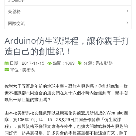
榮譽榜
國際交流
Arduino仿生獸課程，讓你親手打
造自己的創世紀！
日期 : 2017-11-15
點閱 : 1869
分類 : 系友動態
單位 : 美術系
你對六千五百萬年前的地球主宰－恐龍有興趣嗎？你能想像和一群
素不相識卻志同道合的朋友們在九十六個小時內從無到有，親手召
喚出一頭巨龍的畫面嗎？
由本校美術系校友鍾凱翔以及康嘉倫與魏宏恩所組成的Wemake團
隊，於106年10月14、15、28及29日共同合作開辦「仿生獸課
程」，參與資格不僅限於東海在校生，也擴大開放給校外有興趣的
同好們一起共襄盛舉。許多與會的學員甚至都不惜遠道而來，除了