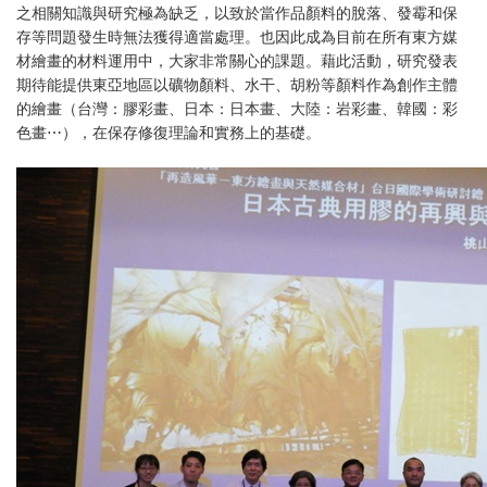
之相關知識與研究極為缺乏，以致於當作品顏料的脫落、發霉和保
存等問題發生時無法獲得適當處理。也因此成為目前在所有東方媒
材繪畫的材料運用中，大家非常關心的課題。藉此活動，研究發表
期待能提供東亞地區以礦物顏料、水干、胡粉等顏料作為創作主體
的繪畫（台灣：膠彩畫、日本：日本畫、大陸：岩彩畫、韓國：彩
色畫⋯），在保存修復理論和實務上的基礎。