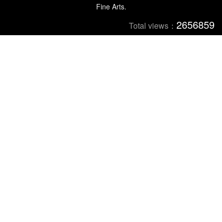
Fine Arts.
2656859
Total views：