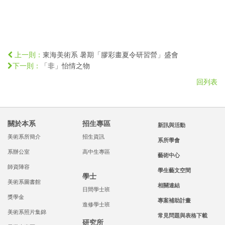
東海美術系 暑期「膠彩畫夏令研習營」盛會
上一則：
「非」怡情之物
下一則：
回列表
關於本系
招生專區
新訊與活動
美術系所簡介
招生資訊
系所學會
系辦公室
高中生專區
藝術中心
師資陣容
學生藝文空間
學士
美術系圖書館
相關連結
日間學士班
獎學金
專案補助計畫
進修學士班
美術系照片集錦
常見問題與表格下載
研究所