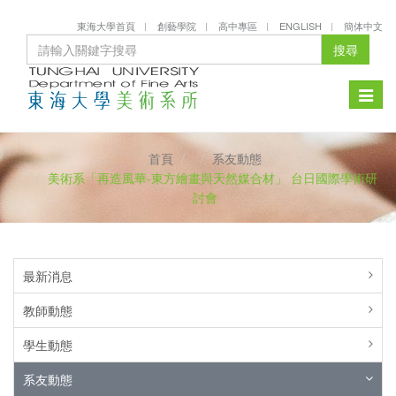
東海大學首頁
創藝學院
高中專區
ENGLISH
簡体中文
搜尋
Toggle
naviga
首頁
系友動態
美術系「再造風華-東方繪畫與天然媒合材」 台日國際學術研
討會
最新消息
教師動態
學生動態
系友動態