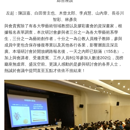
綜合座談
左起：陳誼嘉、白田誉主也、木曾太郎、李貞慧、山內章、長谷川
智彩、林彥良
與會貴賓除了有各大學藝術領域教授以及膠彩畫會的資深畫家，根
據報名表單調查，本次研討會參與者三分之一為各大學藝術系學
生，三分之一為藝術創作者，十分之一為公教人員種子教師，參與
成員中更包含保存修復專業以及其他各行各業，影響層面且深且
廣。本場研討會於開放網路報名後，一天之內即已額滿（155名），
加上與會講者、受邀貴賓、工作人員8位等參加人數達202位，茂榜
廳座無虛席、盛況空前。更讓人感動的是參與研討會的各界人士，
熱誠於會議中提問直至五點才依依不捨結束！