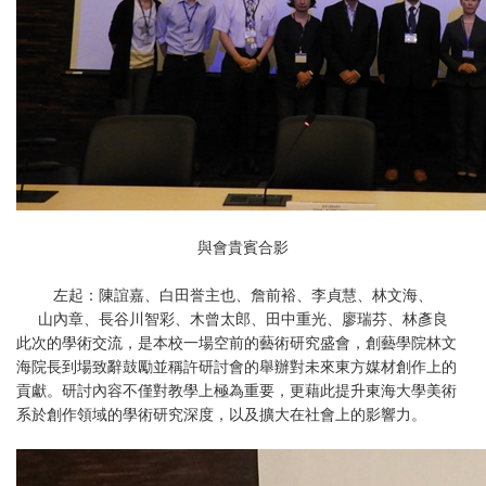
與會貴賓合影
左起：陳誼嘉、白田誉主也、詹前裕、李貞慧、林文海、
山內章、長谷川智彩、木曾太郎、田中重光、廖瑞芬、林彥良
此次的學術交流，是本校一場空前的藝術研究盛會，創藝學院林文
海院長到場致辭鼓勵並稱許研討會的舉辦對未來東方媒材創作上的
貢獻。研討內容不僅對教學上極為重要，更藉此提升東海大學美術
系於創作領域的學術研究深度，以及擴大在社會上的影響力。