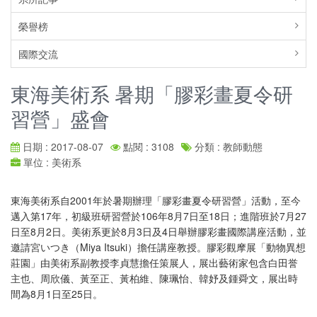
榮譽榜
國際交流
東海美術系 暑期「膠彩畫夏令研
習營」盛會
日期 : 2017-08-07
點閱 : 3108
分類 : 教師動態
單位 : 美術系
東海美術系自2001年於暑期辦理「膠彩畫夏令研習營」活動，至今
邁入第17年，初級班研習營於106年8月7日至18日；進階班於7月27
日至8月2日。美術系更於8月3日及4日舉辦膠彩畫國際講座活動，並
邀請宮いつき（Miya Itsuki）擔任講座教授。膠彩觀摩展「動物異想
莊園」由美術系副教授李貞慧擔任策展人，展出藝術家包含白田誉
主也、周欣儀、黃至正、黃柏維、陳珮怡、韓妤及鍾舜文，展出時
間為8月1日至25日。