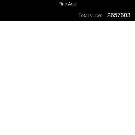
Fine Arts.
2657603
Total views：