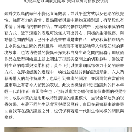
動物異想莊園展覽開幕-美術系詹前裕教授致詞
鍾舜文以鳥的頭部小變化直逼觀者，並以平塗方式以及色彩的視覺
性、強而有力的表情，提點觀者與畫中動物直接對話，有堅毅也有
柔情；陳珮怡的貓咪作品，在絹本的創作領域中，她極致細膩的勾
勒方式，近乎潔癖的表現可說無人可出其右，同樣的生活觀察、與
動物之間的對語，已分不清是畫貓還是畫自己；韓妤和黃柏維結合
山水與生物之間的異想世界，輕柔而不著痕跡地帶入無限幻想的夢
境故事、也透過物體的變異來探究和自身生命之間的關聯；周欣儀
作品在造型與繪畫主題上關注了型態與空間上的切割趣味，訴說著
對生命的尊重與溫柔相待；黃至正則以慣常細膩卻張力十足的繪畫
方式，在穿梭縫製的過程中，喚出並連結片刻的記憶形象。六人憑
藉著驚人的創作持續力，也吸引到畫廊的關注，並因而能在當前繪
畫市場上有著令人驚艷的表現。此次因機緣而特別邀請到的日本年
輕一代創作者–白田誉主也，他時以龐大身軀佔據整個畫面的視覺空
間，或以材質的運用形成特殊肌理的繪畫模式，呈現全然迥異的視
覺效果。有著不同的生活背景與學習歷程，白田在異鄉藉由繪畫尋
回自我存在感的議題之外，也仍保有著這一代對生命同樣的關懷與
幽默。