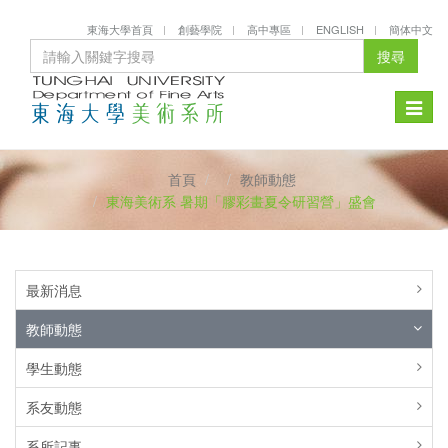
東海大學首頁
創藝學院
高中專區
ENGLISH
簡体中文
搜尋
Toggle
naviga
首頁
教師動態
東海美術系 暑期「膠彩畫夏令研習營」盛會
最新消息
教師動態
學生動態
系友動態
系所記事