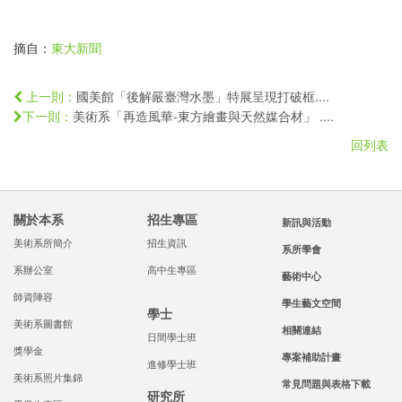
摘自：
東大新聞
國美館「後解嚴臺灣水墨」特展呈現打破框....
上一則：
美術系「再造風華-東方繪畫與天然媒合材」 ....
下一則：
回列表
關於本系
招生專區
新訊與活動
美術系所簡介
招生資訊
系所學會
系辦公室
高中生專區
藝術中心
師資陣容
學生藝文空間
學士
美術系圖書館
相關連結
日間學士班
獎學金
專案補助計畫
進修學士班
美術系照片集錦
常見問題與表格下載
研究所