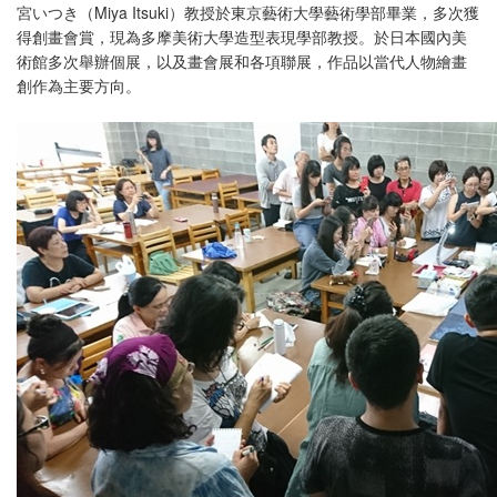
宮いつき（Miya Itsuki）教授於東京藝術大學藝術學部畢業，多次獲
得創畫會賞，現為多摩美術大學造型表現學部教授。於日本國內美
術館多次舉辦個展，以及畫會展和各項聯展，作品以當代人物繪畫
創作為主要方向。