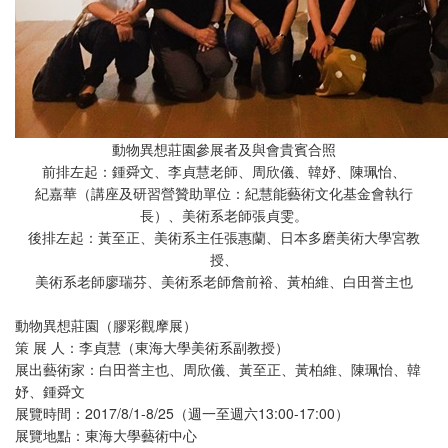
動物異想莊園參展者及與會貴賓合照
前排左起：鍾舜文、李貞慧老師、周欣儀、韓妤、陳珮怡、
紀嘉華（講座及研習營贊助單位：紀慧能藝術文化基金會執行
長）、美術系老師張貞雯。
後排左起：黃至正、美術系主任張惠蘭、日本多磨美術大學宮教
授、
美術系老師廖瑞芬、美術系老師詹前裕、黃柏維、白田誉主也
動物異想莊園（膠彩觀摩展）
策 展 人：李貞慧（東海大學美術系副教授）
展出藝術家：白田誉主也、周欣儀、黃至正、黃柏維、陳珮怡、韓
妤、鍾舜文
展覽時間：2017/8/1-8/25（週一至週六13:00-17:00）
展覽地點：東海大學藝術中心