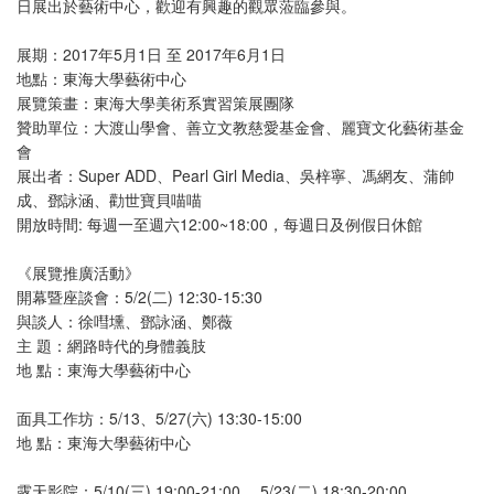
日展出於藝術中心，歡迎有興趣的觀眾蒞臨參與。
展期：2017年5月1日 至 2017年6月1日
地點：東海大學藝術中心
展覽策畫：東海大學美術系實習策展團隊
贊助單位：大渡山學會、善立文教慈愛基金會、麗寶文化藝術基金
會
展出者：Super ADD、Pearl Girl Media、吳梓寧、馮網友、蒲帥
成、鄧詠涵、勸世寶貝喵喵
開放時間: 每週一至週六12:00~18:00，每週日及例假日休館
《展覽推廣活動》
開幕暨座談會：5/2(二) 12:30-15:30
與談人：徐嘒壎、鄧詠涵、鄭薇
主 題：網路時代的身體義肢
地 點：東海大學藝術中心
面具工作坊：5/13、5/27(六) 13:30-15:00
地 點：東海大學藝術中心
露天影院：5/10(三) 19:00-21:00、 5/23(二) 18:30-20:00