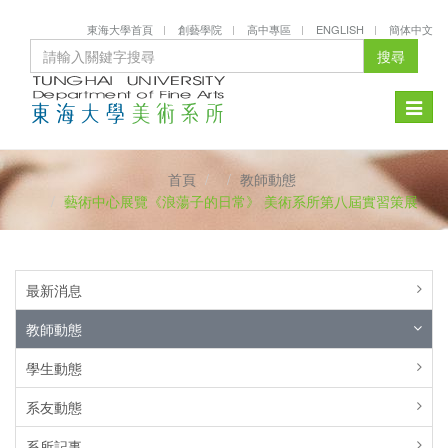
東海大學首頁
創藝學院
高中專區
ENGLISH
簡体中文
搜尋
Toggle
naviga
首頁
教師動態
藝術中心展覽《浪蕩子的日常》 美術系所第八屆實習策展
最新消息
教師動態
學生動態
系友動態
系所記事