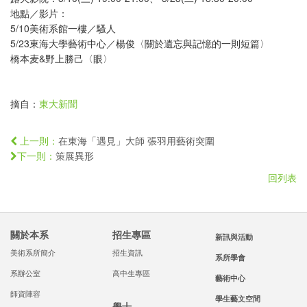
地點／影片：
5/10美術系館一樓／騷人
5/23東海大學藝術中心／楊俊〈關於遺忘與記憶的一則短篇〉
橋本麦&野上勝己〈眼〉
摘自：
東大新聞
在東海「遇見」大師 張羽用藝術突圍
上一則：
策展異形
下一則：
回列表
關於本系
招生專區
新訊與活動
美術系所簡介
招生資訊
系所學會
系辦公室
高中生專區
藝術中心
師資陣容
學生藝文空間
學士