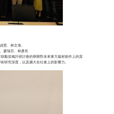
貞慧、林文海、
、廖瑞芬、林彥良
辭鼓勵並稱許研討會的舉辦對未來東方媒材創作上的貢
學術研究深度，以及擴大在社會上的影響力。