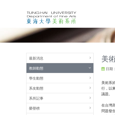
美術
最新消息
教師動態
日期 : 
學生動態
美術系於
系友動態
行，以
議題。
系所記事
在台灣
榮譽榜
問題發