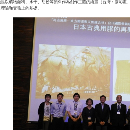
地區以礦物顏料、水干、胡粉等顏料作為創作主體的繪畫（台灣：膠彩畫
復理論和實務上的基礎。