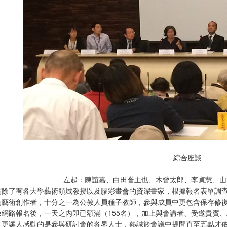
綜合座談
左起：陳誼嘉、白田誉主也、木曾太郎、李貞慧、山
賓除了有各大學藝術領域教授以及膠彩畫會的資深畫家，根據報名表單調
為藝術創作者，十分之一為公教人員種子教師，參與成員中更包含保存修
網路報名後，一天之內即已額滿（155名），加上與會講者、受邀貴賓、
。更讓人感動的是參與研討會的各界人士，熱誠於會議中提問直至五點才