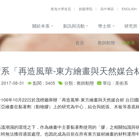
東海大學首頁
創藝學院
高中專區
ENGLISH
關於本系
新訊與活動
學士班
研究所
首頁
教師動態
美術系「
系「再造風華-東方繪畫與天然媒合
2017-08-31
點閱 : 3405
分類 : 教師動態
單位 : 美術系
106年10月22日於茂榜廳舉辦「再造風華-東方繪畫與天然媒合材 台
東亞繪畫在黏著劑（動物膠）上的研究為中心，結合與紙張、木板等基底
高溫潮濕的環境之下，作為繪畫中主要黏著劑使用的「膠」之相關知識與
生時無法獲得適當處理。也因此成為目前在所有東方媒材繪畫的材料運用