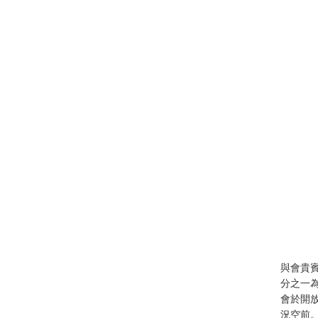
與會貴
分之一
會於開放
況空前