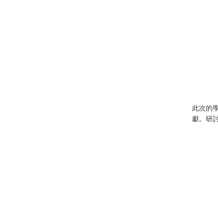
此次的
獻。研