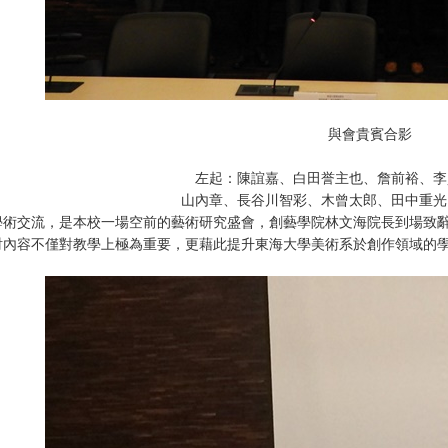
與會貴賓合影
左起：陳誼嘉、白田誉主也、詹前裕、李
山內章、長谷川智彩、木曾太郎、田中重光
學術交流，是本校一場空前的藝術研究盛會，創藝學院林文海院長到場致
討內容不僅對教學上極為重要，更藉此提升東海大學美術系於創作領域的