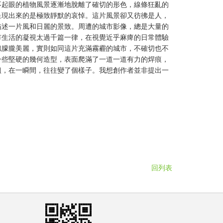
不起眼的植物風景逐漸地脫離了確切的形色，線條狂亂的
呈現出來的是極致靜默的哀悼。這片風景卻又彷彿是人，
描述一片風和日麗的景致。周遭的城市影像，總是大量的
市生活的凝視太過千篇一律，在視覺近乎麻痺的日常體驗
似朦朧美麗，實則如同這片充滿霧霾的城市，不確切也不
一些堅硬的幾何造型，表面爬滿了一道一道有力的焊痕，
組，在一瞬間，往往變了個樣子。我想創作者並非提出一
回列表