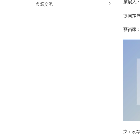
策展人
國際交流
協同策
藝術家
文 / 