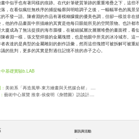
繪畫中似乎也有著同樣的痕跡。在代針筆硬質筆跡的重重堆疊之下，這些
脫落，在看似瘋狂無秩序的捕捉輪廓與明暗調子之後，一幅幅單色的風景
默的不發一語。陳睿淵的作品有著模糊朦朧的優美色調，但卻一樣並非在
疊，他的作品畫面中所描繪的其實是他每日眼能所見的空間景物。也許都
樓大廈成為了無法捉摸的海市蜃樓，在被細膩層次層層堆疊的畫面裡，看
與陳睿淵一樣，張文堅焊接的金屬塊體，也是他眼中所見的冰冷城市。這
作者表達的是典型的金屬雕刻的創作語彙，然而這些塊體可被拆解可被重
非議的批判，更多的其實是對過往記憶不捨的赤子之心。
中基礎實驗b.LAB
美術系「再造風華-東方繪畫與天然媒合材」 ....
則：
藝術中心展覽 推拿-侯俊明《身體圖》訪談計....
：
區
新訊與活動