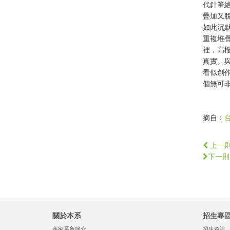
代針筆
疊加又
如此沉
重複堆
裡，高
真實。
看似創
個無可
摘自：
台
上一
下一則
關於本系
招生專
美術系所簡介
招生資訊