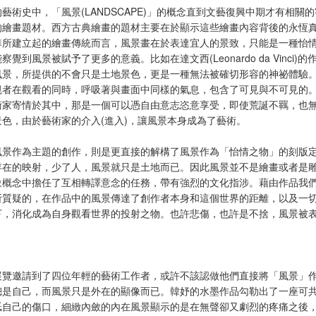
藝術史中，「風景(LANDSCAPE)」的概念直到文藝復興中期才有相
的繪畫題材。西方古典繪畫的題材主要在於顯示這些繪畫內容背後的永恆
準所建立起的繪畫傳統而言，風景畫在於表達宜人的景致，只能是一種怡
察覺到風景被賦予了更多的意義。比如在達文西(Leonardo da Vinci)的
風景，所提供的不會只是土地景色，更是一種無法被確切形容的神祕體驗
觀者在觀看的同時，呼吸著與畫面中同樣的氣息，包含了可見與不可見的
術家寄情於其中，那是一個可以憑自由意志恣意享受，即使荒誕不羈，也
景色，由於藝術家的介入(進入)，讓風景本身成為了藝術。
風景作為主題的創作，則是更直接的解構了風景作為「怡情之物」的刻版
存在的映射，少了人，風景就只是土地而已。因此風景並不是繪畫或者是
象概念中擔任了互相轉譯意念的任務，帶有強烈的文化指涉。藉由作品我
所質疑的，在作品中的風景傳達了創作者本身和這個世界的距離，以及一
下，消化成為自身觀看世界的投射之物。也許悲傷，也許是不捨，風景被
展覽邀請到了四位年輕的藝術工作者，或許不該認做他們直接將「風景」
總是自己，而風景只是外在的顯像而已。韓妤的水墨作品勾勒出了一座可
舐自己的傷口，細緻內斂的內在風景顯示的是在無聲卻又劇烈的疼痛之後