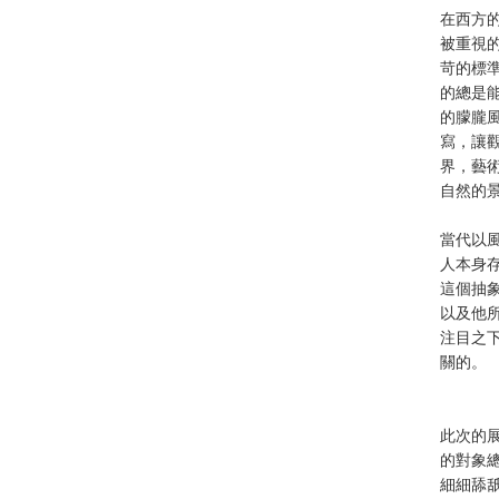
在西方的
被重視
苛的標
的總是能
的朦朧
寫，讓
界，藝
自然的
當代以
人本身
這個抽
以及他
注目之
關的。
此次的
的對象
細細舔