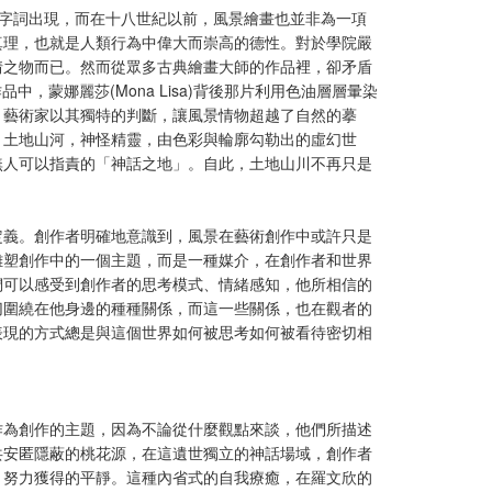
關的字詞出現，而在十八世紀以前，風景繪畫也並非為一項
真理，也就是人類行為中偉大而崇高的德性。對於學院嚴
情之物而已。然而從眾多古典繪畫大師的作品裡，卻矛盾
作品中，蒙娜麗莎(Mona Lisa)背後那片利用色油層層暈染
。藝術家以其獨特的判斷，讓風景情物超越了自然的摹
。土地山河，神怪精靈，由色彩與輪廓勾勒出的虛幻世
無人可以指責的「神話之地」。自此，土地山川不再只是
定義。創作者明確地意識到，風景在藝術創作中或許只是
雕塑創作中的一個主題，而是一種媒介，在創作者和世界
們可以感受到創作者的思考模式、情緒感知，他所相信的
切圍繞在他身邊的種種關係，而這一些關係，也在觀者的
表現的方式總是與這個世界如何被思考如何被看待密切相
作為創作的主題，因為不論從什麼觀點來談，他們所描述
共安匿隱蔽的桃花源，在這遺世獨立的神話場域，創作者
，努力獲得的平靜。這種內省式的自我療癒，在羅文欣的