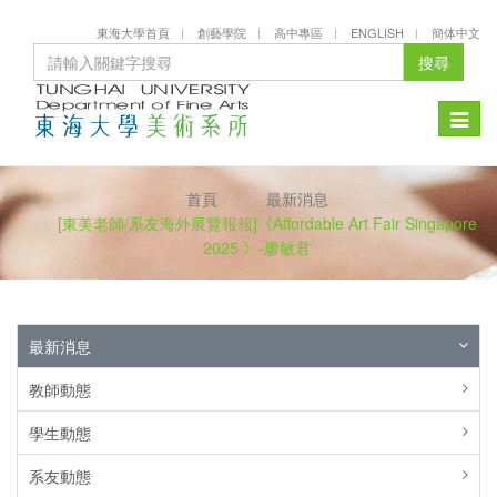
東海大學首頁
創藝學院
高中專區
ENGLISH
簡体中文
搜尋
Toggle
naviga
首頁
最新消息
[東美老師/系友海外展覽報報]《Affordable Art Fair Singapore
2025 》-廖敏君
最新消息
教師動態
學生動態
系友動態