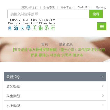
東海大學首頁
創藝學院
高中專區
ENGLISH
簡体中文
搜尋
Toggle
naviga
首頁
最新消息
[東美老師/系友校外展覽報報]《靈光心影》當代膠彩行跡幻景
聯展-廖瑞芬 林彥良 洪民裕 蕭余洛
最新消息
教師動態
學生動態
系友動態