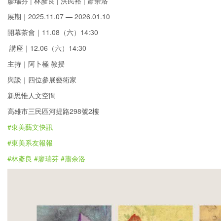
廖瑞芬 | 林彥良 | 洪民裕 | 蕭余洛
展期｜2025.11.07 — 2026.01.10
開幕茶會｜11.08（六）14:30
講座｜12.06（六）14:30
主持｜阿卜極 教授
與談｜四位參展藝術家
新思惟人文空間
高雄市三民區河提路298號2樓
#東美藝文快訊
#東美系友報報
#林彥良
#廖瑞芬
#蕭余洛