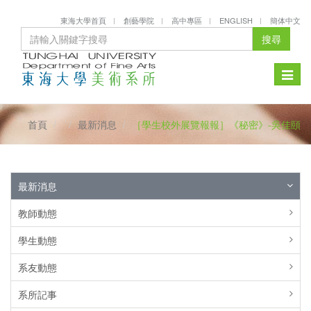
東海大學首頁
創藝學院
高中專區
ENGLISH
簡体中文
搜尋
Toggle
naviga
首頁
最新消息
［學生校外展覽報報］《秘密》-吳佳頤
最新消息
教師動態
學生動態
系友動態
系所記事