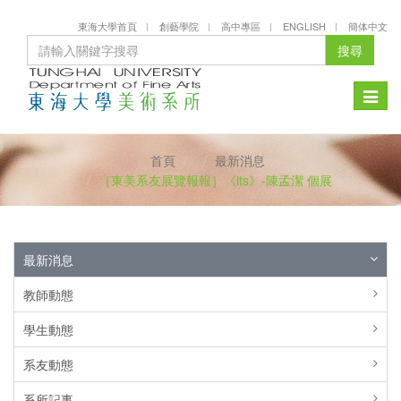
東海大學首頁
創藝學院
高中專區
ENGLISH
簡体中文
搜尋
Toggle
naviga
首頁
最新消息
［東美系友展覽報報］《its》-陳孟潔 個展
最新消息
教師動態
學生動態
系友動態
系所記事