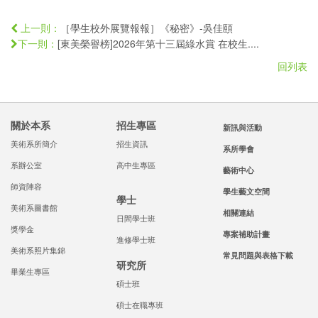
［學生校外展覽報報］《秘密》-吳佳頤
上一則：
[東美榮譽榜]2026年第十三屆綠水賞 在校生....
下一則：
回列表
關於本系
招生專區
新訊與活動
美術系所簡介
招生資訊
系所學會
系辦公室
高中生專區
藝術中心
師資陣容
學生藝文空間
學士
美術系圖書館
相關連結
日間學士班
獎學金
專案補助計畫
進修學士班
美術系照片集錦
常見問題與表格下載
研究所
畢業生專區
碩士班
碩士在職專班