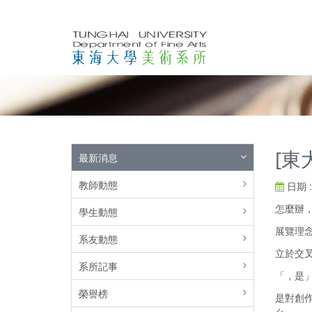
[東
最新消息
教師動態
日期 : 
怎麼辦，
學生動態
展覽理
系友動態
立於交
系所記事
「，是
榮譽榜
是對創