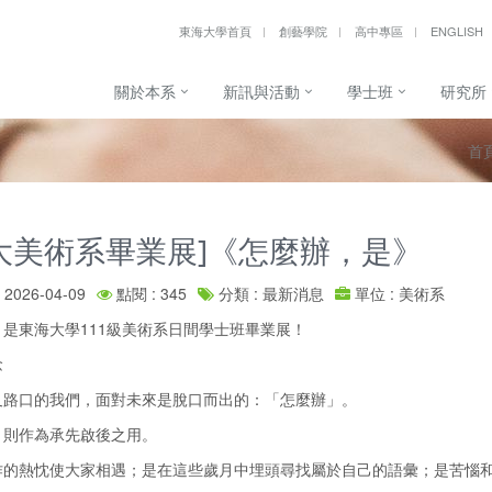
東海大學首頁
創藝學院
高中專區
ENGLISH
關於本系
新訊與活動
學士班
研究所
首
大美術系畢業展]《怎麼辦，是》
2026-04-09
點閱 : 345
分類 : 最新消息
單位 : 美術系
是東海大學111級美術系日間學士班畢業展！
念
叉路口的我們，面對未來是脫口而出的：「怎麼辦」。
」則作為承先啟後之用。
作的熱忱使大家相遇；是在這些歲月中埋頭尋找屬於自己的語彙；是苦惱