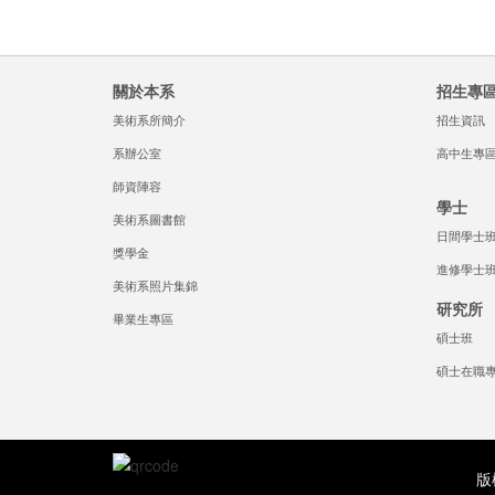
關於本系
招生專
美術系所簡介
招生資訊
系辦公室
高中生專
師資陣容
學士
美術系圖書館
日間學士
獎學金
進修學士
美術系照片集錦
研究所
畢業生專區
碩士班
碩士在職
版權